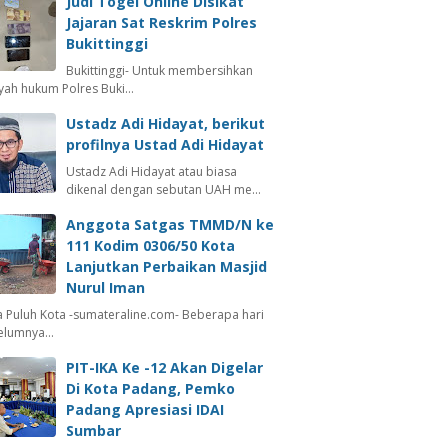
Judi Togel Online Disikat
Jajaran Sat Reskrim Polres
Bukittinggi
Bukittinggi- Untuk membersihkan
ayah hukum Polres Buki…
Ustadz Adi Hidayat, berikut
profilnya Ustad Adi Hidayat
Ustadz Adi Hidayat atau biasa
dikenal dengan sebutan UAH me…
Anggota Satgas TMMD/N ke
111 Kodim 0306/50 Kota
Lanjutkan Perbaikan Masjid
Nurul Iman
 Puluh Kota -sumateraline.com- Beberapa hari
elumnya…
PIT-IKA Ke -12 Akan Digelar
Di Kota Padang, Pemko
Padang Apresiasi IDAI
Sumbar