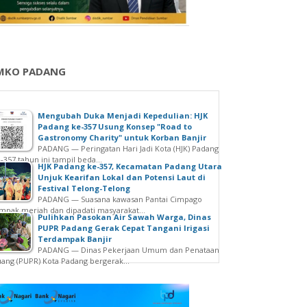
MKO PADANG
Mengubah Duka Menjadi Kepedulian: HJK
Padang ke-357 Usung Konsep "Road to
Gastronomy Charity" untuk Korban Banjir
PADANG — Peringatan Hari Jadi Kota (HJK) Padang
-357 tahun ini tampil beda...
HJK Padang ke-357, Kecamatan Padang Utara
Unjuk Kearifan Lokal dan Potensi Laut di
Festival Telong-Telong
PADANG — Suasana kawasan Pantai Cimpago
mpak meriah dan dipadati masyarakat...
Pulihkan Pasokan Air Sawah Warga, Dinas
PUPR Padang Gerak Cepat Tangani Irigasi
Terdampak Banjir
PADANG — Dinas Pekerjaan Umum dan Penataan
ang (PUPR) Kota Padang bergerak...