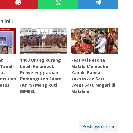
ini :
at
1400 Orang Kurang
Festival Pesona
 Tanah
Lebih Kelompok
Malalo Membuka
kus
Penyelenggaraan
Kapalo Banda
ncurian
Pemungutan Suara
sukseskan Satu
iatas
(KPPS) Mengikuti
Event Satu Nagari di
BIMBEL.
Malalalo.
Postingan Lama