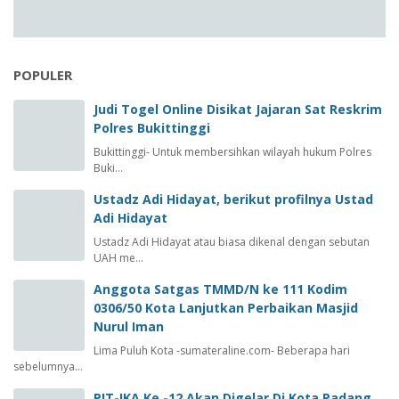
POPULER
Judi Togel Online Disikat Jajaran Sat Reskrim
Polres Bukittinggi
Bukittinggi- Untuk membersihkan wilayah hukum Polres
Buki…
Ustadz Adi Hidayat, berikut profilnya Ustad
Adi Hidayat
Ustadz Adi Hidayat atau biasa dikenal dengan sebutan
UAH me…
Anggota Satgas TMMD/N ke 111 Kodim
0306/50 Kota Lanjutkan Perbaikan Masjid
Nurul Iman
Lima Puluh Kota -sumateraline.com- Beberapa hari
sebelumnya…
PIT-IKA Ke -12 Akan Digelar Di Kota Padang,