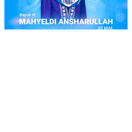
POPULER
Judi Togel Online Disikat Jajaran Sat Reskrim
Polres Bukittinggi
Bukittinggi- Untuk membersihkan wilayah hukum Polres
Buki…