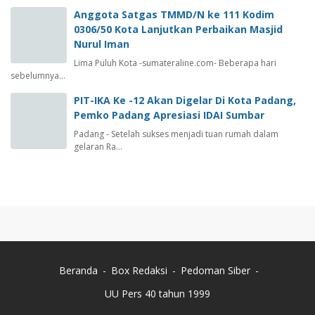
Anggota Satgas TMMD/N ke 111 Kodim
0306/50 Kota Lanjutkan Perbaikan Masjid
Nurul Iman
Lima Puluh Kota -sumateraline.com- Beberapa hari
sebelumnya…
PIT-IKA Ke -12 Akan Digelar Di Kota Padang,
Pemko Padang Apresiasi IDAI Sumbar
Padang - Setelah sukses menjadi tuan rumah dalam
gelaran Ra…
Beranda
Box Redaksi
Pedoman Siber
UU Pers 40 tahun 1999