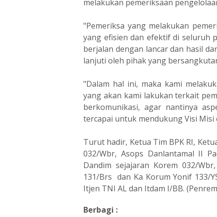
melakukan pemeriksaan pengelolaa
"Pemeriksa yang melakukan pemer
yang efisien dan efektif di seluru
berjalan dengan lancar dan hasil da
lanjuti oleh pihak yang bersangkuta
"Dalam hal ini, maka kami melaku
yang akan kami lakukan terkait peme
berkomunikasi, agar nantinya aspek
tercapai untuk mendukung Visi Misi d
Turut hadir, Ketua Tim BPK RI, Ket
032/Wbr, Asops Danlantamal II Pa
Dandim sejajaran Korem 032/Wbr
131/Brs dan Ka Korum Yonif 133/YS 
Itjen TNI AL dan Itdam I/BB. (Penre
Berbagi :