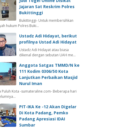
Judi Togel Online Disikat
Jajaran Sat Reskrim Polres
Bukittinggi
Bukittinggi- Untuk membersihkan
ayah hukum Polres Buki…
Ustadz Adi Hidayat, berikut
profilnya Ustad Adi Hidayat
Ustadz Adi Hidayat atau biasa
dikenal dengan sebutan UAH me…
Anggota Satgas TMMD/N ke
111 Kodim 0306/50 Kota
Lanjutkan Perbaikan Masjid
Nurul Iman
 Puluh Kota -sumateraline.com- Beberapa hari
elumnya…
PIT-IKA Ke -12 Akan Digelar
Di Kota Padang, Pemko
Padang Apresiasi IDAI
Sumbar