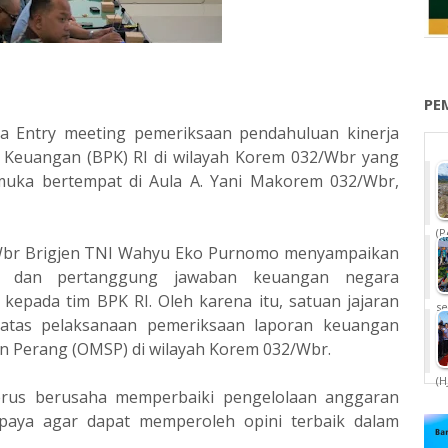
PE
 Entry meeting pemeriksaan pendahuluan kinerja
Keuangan (BPK) RI di wilayah Korem 032/Wbr yang
 muka bertempat di Aula A. Yani Makorem 032/Wbr,
(P
br Brigjen TNI Wahyu Eko Purnomo menyampaikan
n dan pertanggung jawaban keuangan negara
epada tim BPK RI. Oleh karena itu, satuan jajaran
se
tas pelaksanaan pemeriksaan laporan keuangan
lain Perang (OMSP) di wilayah Korem 032/Wbr.
(H
erus berusaha memperbaiki pengelolaan anggaran
upaya agar dapat memperoleh opini terbaik dalam