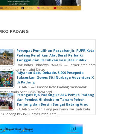
MKO PADANG
Percepat Pemulihan Pascabanjir, PUPR Kota
Padang Kerahkan Alat Berat Perbaiki
Tanggul dan Bersihkan Fasilitas Publik
Dokumtasi istimewa PADANG — Pemerintah Kota
emko) Padang melalui Dinas...
Rayakan Satu Dekade, 3.000 Pesepeda
Sukseskan Gowes Siti Nurbaya Adventure-X
di Padang
PADANG — Suasana Kota Padang mendadak
marak pada Sabtu (8/8/2026) pagi....
Peringati HJK Padang ke-357, Pemko Padang
dan Pemkot Hildesheim Tanam Pohon
Tanjung dan Bersih Sungai Batang Arau
PADANG — Menjelang perayaan Hari Jadi Kota
JK) Padang ke-357, Pemerintah Kota...