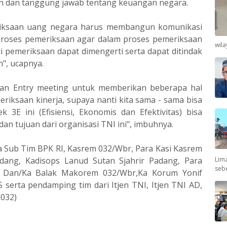
n dan tanggung jawab tentang keuangan negara.
iksaan uang negara harus membangun komunikasi
h proses pemeriksaan agar dalam proses pemeriksaan
wil
ri pemeriksaan dapat dimengerti serta dapat ditindak
n", ucapnya.
kan Entry meeting untuk memberikan beberapa hal
riksaan kinerja, supaya nanti kita sama - sama bisa
 3E ini (Efisiensi, Ekonomis dan Efektivitas) bisa
an tujuan dari organisasi TNI ini", imbuhnya.
ua Sub Tim BPK RI, Kasrem 032/Wbr, Para Kasi Kasrem
Lima
dang, Kadisops Lanud Sutan Sjahrir Padang, Para
seb
, Dan/Ka Balak Makorem 032/Wbr,Ka Korum Yonif
serta pendamping tim dari Itjen TNI, Itjen TNI AD,
m032)