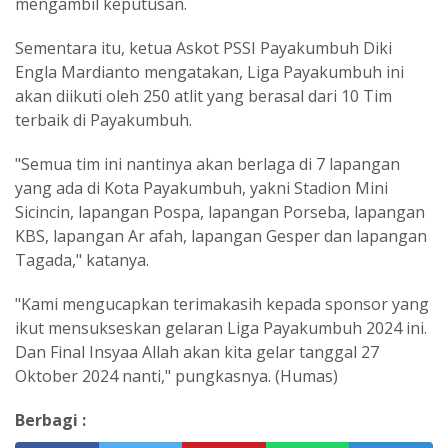
mengambil keputusan.
Sementara itu, ketua Askot PSSI Payakumbuh Diki
Engla Mardianto mengatakan, Liga Payakumbuh ini
akan diikuti oleh 250 atlit yang berasal dari 10 Tim
terbaik di Payakumbuh.
"Semua tim ini nantinya akan berlaga di 7 lapangan
yang ada di Kota Payakumbuh, yakni Stadion Mini
Sicincin, lapangan Pospa, lapangan Porseba, lapangan
KBS, lapangan Ar afah, lapangan Gesper dan lapangan
Tagada," katanya.
"Kami mengucapkan terimakasih kepada sponsor yang
ikut mensukseskan gelaran Liga Payakumbuh 2024 ini.
Dan Final Insyaa Allah akan kita gelar tanggal 27
Oktober 2024 nanti," pungkasnya. (Humas)
Berbagi :