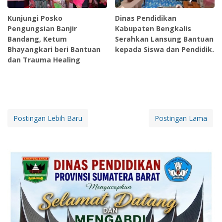
Kunjungi Posko
Dinas Pendidikan
Pengungsian Banjir
Kabupaten Bengkalis
Bandang, Ketum
Serahkan Lansung Bantuan
Bhayangkari beri Bantuan
kepada Siswa dan Pendidik.
dan Trauma Healing
Postingan Lebih Baru
Postingan Lama