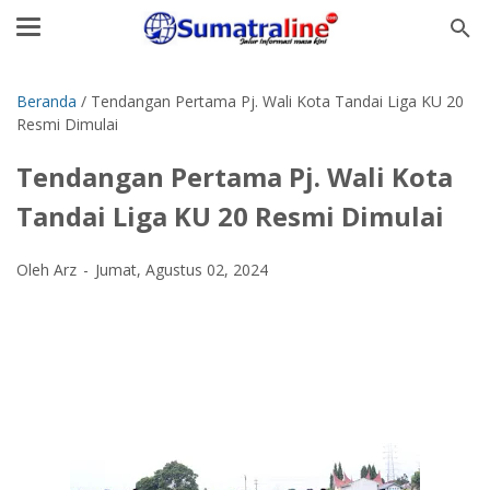
Beranda
/
Tendangan Pertama Pj. Wali Kota Tandai Liga KU 20
Resmi Dimulai
Tendangan Pertama Pj. Wali Kota
Tandai Liga KU 20 Resmi Dimulai
Oleh Arz
Jumat, Agustus 02, 2024