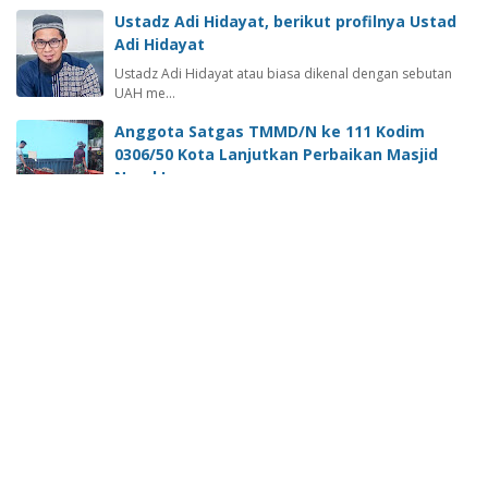
Ustadz Adi Hidayat, berikut profilnya Ustad
Adi Hidayat
Ustadz Adi Hidayat atau biasa dikenal dengan sebutan
UAH me…
Anggota Satgas TMMD/N ke 111 Kodim
0306/50 Kota Lanjutkan Perbaikan Masjid
Nurul Iman
Lima Puluh Kota -sumateraline.com- Beberapa hari
sebelumnya…
PIT-IKA Ke -12 Akan Digelar Di Kota Padang,
Pemko Padang Apresiasi IDAI Sumbar
Padang - Setelah sukses menjadi tuan rumah dalam
gelaran Ra…