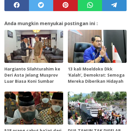
Anda mungkin menyukai postingan ini :
Hargianto Silahturahim ke
13 kali Moeldoko Dkk
Deri Asta Jelang Musprov
‘Kalah’, Demokrat: Semoga
Luar Biasa Koni Sumbar
Mereka Diberikan Hidayah
518 orang cabut ba'iat dari
DUA TAHUN TAK DIGELAR,