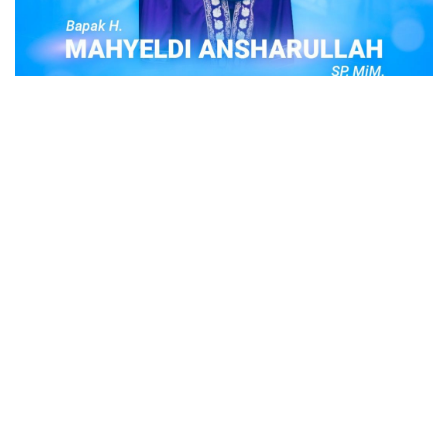
POPULER
Judi Togel Online Disikat Jajaran Sat Reskrim
Polres Bukittinggi
Bukittinggi- Untuk membersihkan wilayah hukum Polres
Buki…
Ustadz Adi Hidayat, berikut profilnya Ustad