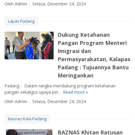
K
t
i
Oleh Admin
Selasa, Desember 24, 2024
v
a
e
a
n
i
s
r
l
j
n
a
u
2
a
Lapas Padang
s
n
k
0
u
i
g
u
2
K
Dukung Ketahanan
R
a
n
4
e
Pangan Program Menteri
o
n
a
s
n
T
Imigrasi dan
n
i
y
i
d
a
Permasyarakatan, Kalapas
M
a
a
p
Padang : Tujuannya Bantu
u
n
l
a
l
Meringankan
g
a
n
y
L
m
P
Padang - Dalam rangka mendukung program ketahanan
a
i
r
e
pangan sekaligus upaya per…
Read more »
D
d
s
a
l
u
i
t
n
Oleh Admin
Selasa, Desember 24, 2024
a
k
S
r
g
b
u
e
i
k
u
n
r
Basnaz Kota Padang
k
a
h
g
a
D
H
a
K
h
BAZNAS Khitan Ratusan
i
a
n