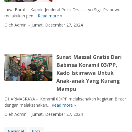
B
n
e
u
B
Jawa Barat - Kapolri Jenderal Polisi Drs. Listyo Sigit Prabowo
s
k
B
melakukan pen…
Read more »
K
p
a
K
a
o
Oleh Admin
Jumat, Desember 27, 2024
P
T
p
n
e
L
o
s
n
u
l
i
e
b
r
f
r
e
i
T
Sunat Massal Gratis Dari
i
g
S
i
m
Babinsa Koramil 03/PP,
e
n
a
b
Kado Istimewa Untuk
d
a
u
Anak-anak Yang Kurang
a
n
t
k
S
Mampu
A
L
i
n
a
DHARMASRAYA - Koramil 03/PP melaksanakan kegiatan Binter
s
g
n
dengan melaksanakan…
Read more »
S
w
k
j
u
a
Oleh Admin
Jumat, Desember 27, 2024
a
u
n
S
K
t
a
M
e
i
t
A
Nasional
Polri