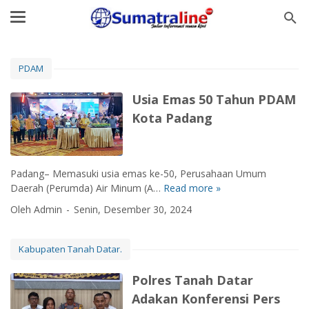
PDAM
Usia Emas 50 Tahun PDAM
Kota Padang
Padang– Memasuki usia emas ke-50, Perusahaan Umum
Daerah (Perumda) Air Minum (A…
Read more »
U
s
Oleh Admin
Senin, Desember 30, 2024
i
a
E
Kabupaten Tanah Datar.
m
a
Polres Tanah Datar
s
Adakan Konferensi Pers
5