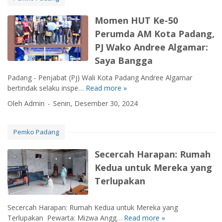
i
a
P
k
Momen HUT Ke-50
o
a
Perumda AM Kota Padang,
l
n
PJ Wako Andree Algamar:
r
K
i
Saya Bangga
o
D
n
Padang - Penjabat (Pj) Wali Kota Padang Andree Algamar
i
f
bertindak selaku inspe…
Read more »
M
p
e
o
e
r
Oleh Admin
Senin, Desember 30, 2024
m
n
e
e
g
n
n
h
Pemko Padang
s
H
u
i
U
j
Secercah Harapan: Rumah
P
T
u
e
Kedua untuk Mereka yang
K
n
r
Terlupakan
e
g
s
-
T
A
5
a
k
Secercah Harapan: Rumah Kedua untuk Mereka yang
0
h
h
Terlupakan Pewarta: Mizwa Angg…
Read more »
S