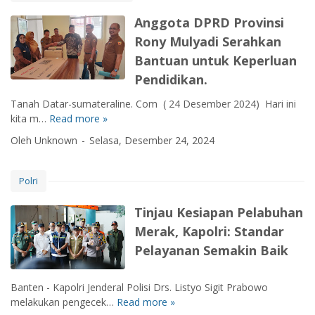
u
d
P
o
n
e
n
a
Anggota DPRD Provinsi
e
r
g
r
g
k
n
!
Rony Mulyadi Serahkan
K
p
E
a
g
u
r
Bantuan untuk Keperluan
k
n
a
r
e
s
Pendidikan.
G
m
a
s
e
e
a
n
t
Tanah Datar-sumateraline. Com ( 24 Desember 2024) Hari ini
k
r
n
g
a
kita m…
Read more »
A
u
a
a
M
s
n
s
k
Oleh Unknown
Selasa, Desember 24, 2024
n
a
i
g
i
J
P
m
g
,
a
a
p
o
P
Polri
l
d
u
t
r
a
a
a
o
Tinjau Kesiapan Pelabuhan
n
M
D
g
S
a
Merak, Kapolri: Standar
P
r
a
l
Pelayanan Semakin Baik
R
a
n
a
D
m
t
m
P
P
a
Banten - Kapolri Jenderal Polisi Drs. Listyo Sigit Prabowo
N
r
e
i
melakukan pengecek…
Read more »
a
T
o
m