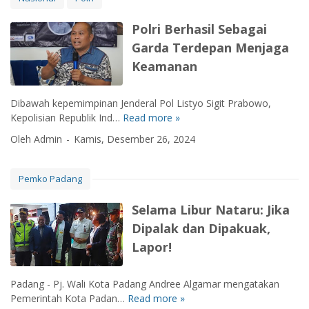
c
A
M
K
e
d
a
e
Polri Berhasil Sebagai
l
u
s
m
Garda Terdepan Menjaga
a
a
s
a
k
Keamanan
n
a
l
a
M
l
a
a
a
G
T
Dibawah kepemimpinan Jenderal Pol Listyo Sigit Prabowo,
n
s
r
a
Kepolisian Republik Ind…
Read more »
P
M
y
a
r
o
u
Oleh Admin
Kamis, Desember 26, 2024
a
t
u
l
d
r
i
n
r
i
a
s
a
i
k
Pemko Padang
k
D
B
B
N
a
a
h
e
a
Selama Libur Nataru: Jika
t
r
a
r
t
Dipalak dan Dipakuak,
i
y
h
a
B
a
Lapor!
a
r
a
n
s
u
b
g
i
M
Padang - Pj. Wali Kota Padang Andree Algamar mengatakan
i
k
l
e
Pemerintah Kota Padan…
Read more »
S
n
a
S
n