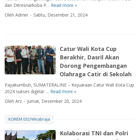
i
n
u
a
dan Ditresnarkoba P…
Read more »
K
a
d
P
s
o
s
Oleh Admin
Sabtu, Desember 21, 2024
e
e
y
d
M
n
n
a
a
a
b
u
r
m
s
e
h
a
I
y
k
S
k
/
a
Catur Wali Kota Cup
a
e
a
B
r
n
m
t
Berakhir, Dasril Akan
B
a
g
a
a
g
Dorong Pengembangan
k
1
n
n
a
a
Olahraga Catir di Sekolah
/
g
,
g
t
3
a
K
a
Payakumbuh, SUMATERALINE – Kejuaraan Catur Wali Kota Cup
A
t
a
l
2024 sukses digelar …
Read more »
C
P
l
k
a
a
Oleh Arz
Jumat, Desember 20, 2024
a
a
t
d
p
n
u
a
a
p
r
KOREM 032/Wirabraja
n
s
a
W
g
P
s
a
Kolaborasi TNI dan Polri
B
a
o
l