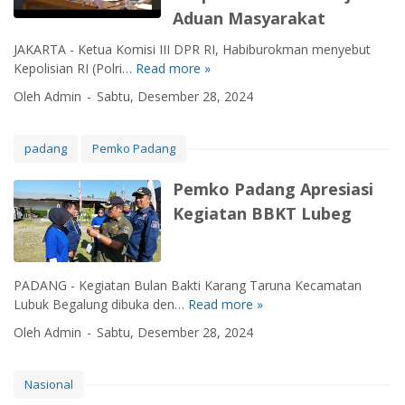
e
n
Aduan Masyarakat
W
u
d
g
a
r
u
JAKARTA - Ketua Komisi III DPR RI, Habiburokman menyebut
B
k
y
a
Kepolisian RI (Polri…
Read more »
K
e
o
a
u
o
r
A
n
Oleh Admin
Sabtu, Desember 28, 2024
n
m
-
n
t
t
i
V
d
a
u
s
e
padang
Pemko Padang
r
M
k
i
s
e
e
M
I
p
Pemko Padang Apresiasi
e
n
e
I
a
A
j
Kegiatan BBKT Lubeg
r
I
S
l
a
e
D
a
g
d
k
P
m
a
i
a
R
b
m
K
PADANG - Kegiatan Bulan Bakti Karang Taruna Kecamatan
y
R
i
a
a
Lubuk Begalung dibuka den…
Read more »
P
a
I
l
r
p
e
n
Oleh Admin
Sabtu, Desember 28, 2024
S
P
:
o
m
g
e
r
S
l
k
T
b
o
a
d
o
Nasional
e
u
m
y
a
P
r