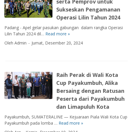
e
serta Pemprov untuk
d
k
i
r
a
Sukseskan Pengamanan
a
K
n
n
n
o
Operasi Lilin Tahun 2024
u
g
2
t
a
:
Padang - Apel gelar pasukan gabungan dalam rangka Operasi
0
a
n
T
Lilin Tahun 2024 dil…
Read more »
K
k
C
s
u
o
g
u
Oleh Admin
Jumat, Desember 20, 2024
a
j
l
s
p
K
u
a
a
B
e
a
b
b
e
b
n
o
u
r
e
n
r
k
a
Raih Perak di Wali Kota
r
y
a
e
k
s
a
Cup Payakumbuh, Alika
s
S
h
a
B
i
u
Bersaing dengan Ratusan
i
m
a
T
m
r
Peserta dari Payakumbuh
a
n
N
u
,
a
dan Limapuluh Kota
t
I
t
D
n
u
d
a
Payakumbuh, SUMATERALINE — Kejuaraan Piala Wali Kota Cup
d
M
a
s
Payakumbuh pada lomba …
Read more »
R
a
e
n
r
a
n
r