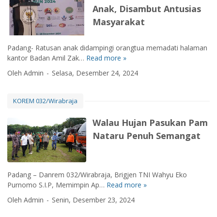
e
k
m
r
Anak, Disambut Antusias
M
t
a
u
i
e
Masyarakat
a
n
l
A
r
h
B
a
m
a
a
a
i
a
Padang- Ratusan anak didampingi orangtua memadati halaman
k
n
n
J
l
kantor Badan Amil Zak…
Read more »
B
,
a
t
a
B
A
K
Oleh Admin
Selasa, Desember 24, 2024
n
u
n
a
Z
a
P
a
u
k
N
p
a
n
a
t
A
o
KOREM 032/Wirabraja
n
u
r
i
S
l
g
n
i
k
K
r
Walau Hujan Pasukan Pam
a
t
e
h
i
Nataru Penuh Semangat
n
u
-
i
:
P
k
7
t
S
r
K
9
a
t
o
e
.
n
a
Padang – Danrem 032/Wirabraja, Brigjen TNI Wahyu Eko
g
p
R
n
Purnomo S.I.P, Memimpin Ap…
Read more »
W
r
e
a
d
a
a
r
Oleh Admin
Senin, Desember 23, 2024
t
a
l
m
l
u
r
a
M