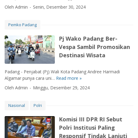
P
u
i
e
Oleh Admin
Senin, Desember 30, 2024
e
n
r
c
r
,
T
e
u
B
a
r
Pemko Padang
m
r
h
c
d
i
u
a
Pj Wako Padang Ber-
a
g
n
h
Vespa Sambil Promosikan
A
j
2
H
M
e
Destinasi Wisata
0
a
K
n
2
r
o
P
4
a
Padang - Penjabat (Pj) Wali Kota Padang Andree Harmadi
t
o
.
p
Algamar punya cara uni…
Read more »
P
a
l
a
j
P
G
Oleh Admin
Minggu, Desember 29, 2024
n
W
a
a
:
a
d
t
R
k
a
Nasional
Polri
o
u
o
n
t
m
P
g
Komisi III DPR RI Sebut
T
a
a
,
r
Polri Institusi Paling
h
d
P
i
K
Responsif Tindak Lanjuti
a
J
S