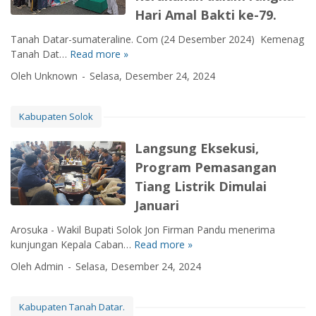
t
s
n
b
Hari Amal Bakti ke-79.
i
i
a
j
a
p
m
n
a
Tanah Datar-sumateraline. Com (24 Desember 2024) Kemenag
r
a
e
S
g
Tanah Dat…
Read more »
K
T
l
w
M
a
e
i
a
a
Oleh Unknown
Selasa, Desember 24, 2024
P
K
m
n
k
U
K
e
e
j
d
n
u
a
n
a
Kabupaten Solok
a
t
r
m
a
u
n
u
a
a
g
G
Langsung Eksekusi,
D
k
n
n
T
e
i
A
g
Program Pemasangan
a
a
r
p
n
M
Tiang Listrik Dimulai
n
n
e
a
a
a
a
Januari
j
k
k
m
h
a
u
-
p
Arosuka - Wakil Bupati Solok Jon Firman Pandu menerima
D
d
a
a
u
kunjungan Kepala Caban…
Read more »
L
a
a
k
n
y
a
t
n
Oleh Admin
Selasa, Desember 24, 2024
,
a
a
n
a
P
L
k
n
g
r
o
a
Y
g
s
A
Kabupaten Tanah Datar.
s
p
a
B