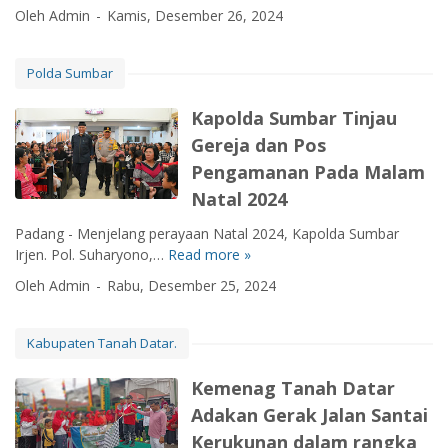
e
s
r
Oleh Admin
Kamis, Desember 26, 2024
e
u
l
a
a
b
r
a
K
.
a
u
m
o
P
Polda Sumbar
g
n
a
r
r
a
S
L
a
i
Kapolda Sumbar Tinjau
i
i
i
m
o
Gereja dan Pos
G
g
b
i
r
a
n
Pengamanan Pada Malam
u
l
i
r
i
r
Natal 2024
0
t
d
f
N
3
a
a
i
Padang - Menjelang perayaan Natal 2024, Kapolda Sumbar
a
/
s
T
k
Irjen. Pol. Suharyono,…
Read more »
K
t
P
U
e
a
a
a
P
n
Oleh Admin
Rabu, Desember 25, 2024
r
n
p
r
,
t
d
o
u
K
u
e
l
:
Kabupaten Tanah Datar.
a
k
p
d
J
d
L
a
a
i
Kemenag Tanah Datar
o
u
n
S
k
I
l
Adakan Gerak Jalan Santai
M
u
a
s
u
e
Kerukunan dalam rangka
m
D