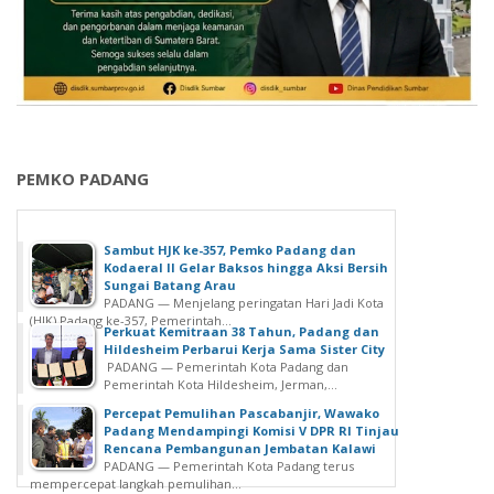
T
e
l
g
u
r
a
d
r
a
h
e
n
s
n
a
i
g
m
L
a
e
i
n
n
l
PEMKO PADANG
R
t
i
a
W
n
t
a
T
Sambut HJK ke-357, Pemko Padang dan
u
l
a
Kodaeral II Gelar Baksos hingga Aksi Bersih
s
i
Sungai Batang Arau
h
a
PADANG — Menjelang peringatan Hari Jadi Kota
N
u
(HJK) Padang ke-357, Pemerintah...
n
a
Perkuat Kemitraan 38 Tahun, Padang dan
n
P
Hildesheim Perbarui Kerja Sama Sister City
g
2
PADANG — Pemerintah Kota Padang dan
e
a
0
Pemerintah Kota Hildesheim, Jerman,...
s
r
2
Percepat Pemulihan Pascabanjir, Wawako
e
i
4
Padang Mendampingi Komisi V DPR RI Tinjau
r
C
Rencana Pembangunan Jembatan Kalawi
t
PADANG — Pemerintah Kota Padang terus
u
a
mempercepat langkah pemulihan...