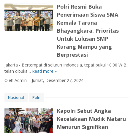
t
o
a
S
a
Polri Resmi Buka
l
P
s
B
u
d
u
Penerimaan Siswa SMA
o
i
a
m
a
p
l
k
n
Kemala Taruna
b
n
a
r
a
g
a
g
Bhayangkara. Prioritas
k
i
n
g
r
A
a
Untuk Lulusan SMP
I
D
a
p
n
n
Kurang Mampu yang
e
r
s
s
Berprestasi
e
t
t
s
i
Jakarta - Bertempat di seluruh Indonesia, tepat pukul 10.00 WIB,
i
i
t
telah dibuka…
Read more »
n
P
a
u
a
o
s
Oleh Admin
Jumat, Desember 27, 2024
s
s
l
i
i
i
r
K
P
W
i
Nasional
Polri
e
a
i
R
g
l
s
e
Kapolri Sebut Angka
i
i
a
s
a
Kecelakaan Mudik Nataru
n
t
m
t
Menurun Signifikan
g
a
i
a
R