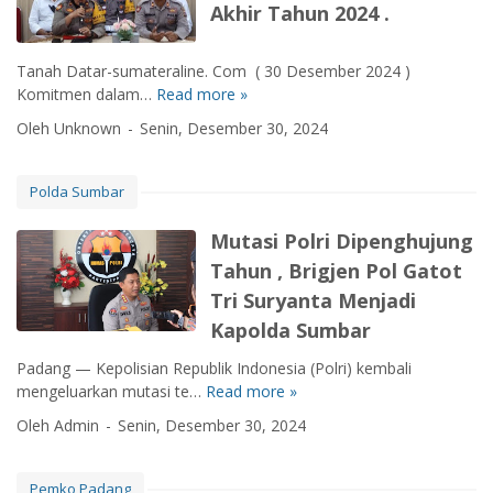
Akhir Tahun 2024 .
0
T
a
Tanah Datar-sumateraline. Com ( 30 Desember 2024 )
h
Komitmen dalam…
Read more »
P
u
o
Oleh Unknown
Senin, Desember 30, 2024
n
l
P
r
D
e
Polda Sumbar
A
s
M
T
Mutasi Polri Dipenghujung
K
a
Tahun , Brigjen Pol Gatot
o
n
t
Tri Suryanta Menjadi
a
a
h
Kapolda Sumbar
P
D
a
Padang — Kepolisian Republik Indonesia (Polri) kembali
a
d
mengeluarkan mutasi te…
Read more »
M
t
a
u
a
Oleh Admin
Senin, Desember 30, 2024
n
t
r
g
a
A
s
d
Pemko Padang