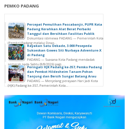
PEMKO PADANG
Percepat Pemulihan Pascabanjir, PUPR Kota
Padang Kerahkan Alat Berat Perbaiki
Tanggul dan Bersihkan Fasilitas Publik
Dokumtasi istimewa PADANG — Pemerintah Kota
(Pemko) Padang melalui Dinas...
Rayakan Satu Dekade, 3.000 Pesepeda
Sukseskan Gowes Siti Nurbaya Adventure-X
di Padang
PADANG — Suasana Kota Padang mendadak
semarak pada Sabtu (8/8/2026) pagi....
Peringati HJK Padang ke-357, Pemko Padang
dan Pemkot Hildesheim Tanam Pohon
Tanjung dan Bersih Sungai Batang Arau
PADANG — Menjelang perayaan Hari Jadi Kota
(HJK) Padang ke-357, Pemerintah Kota...