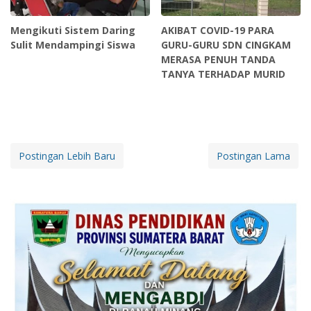
Mengikuti Sistem Daring
AKIBAT COVID-19 PARA
Sulit Mendampingi Siswa
GURU-GURU SDN CINGKAM
MERASA PENUH TANDA
TANYA TERHADAP MURID
Postingan Lebih Baru
Postingan Lama