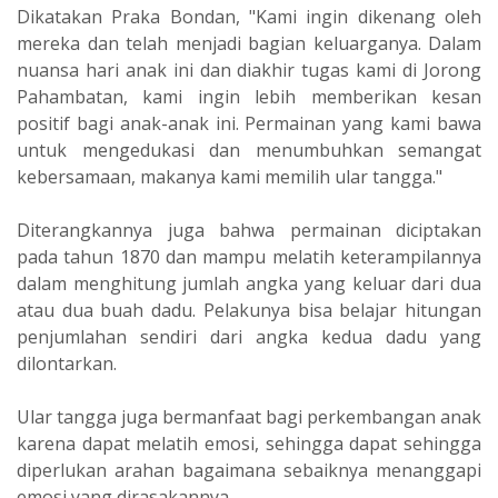
Dikatakan Praka Bondan, "Kami ingin dikenang oleh
mereka dan telah menjadi bagian keluarganya. Dalam
nuansa hari anak ini dan diakhir tugas kami di Jorong
Pahambatan, kami ingin lebih memberikan kesan
positif bagi anak-anak ini. Permainan yang kami bawa
untuk mengedukasi dan menumbuhkan semangat
kebersamaan, makanya kami memilih ular tangga."
Diterangkannya juga bahwa permainan diciptakan
pada tahun 1870 dan mampu melatih keterampilannya
dalam menghitung jumlah angka yang keluar dari dua
atau dua buah dadu. Pelakunya bisa belajar hitungan
penjumlahan sendiri dari angka kedua dadu yang
dilontarkan.
Ular tangga juga bermanfaat bagi perkembangan anak
karena dapat melatih emosi, sehingga dapat sehingga
diperlukan arahan bagaimana sebaiknya menanggapi
emosi yang dirasakannya.