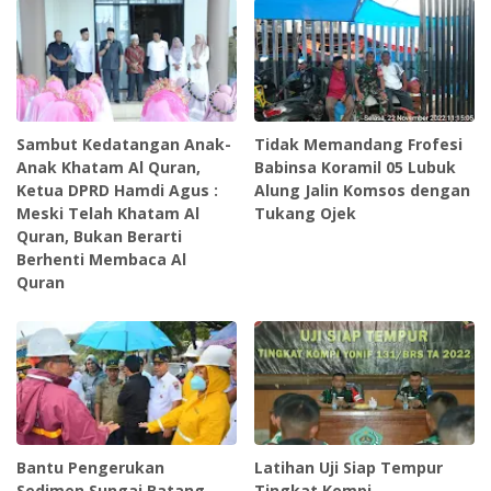
Sambut Kedatangan Anak-
Tidak Memandang Frofesi
Anak Khatam Al Quran,
Babinsa Koramil 05 Lubuk
Ketua DPRD Hamdi Agus :
Alung Jalin Komsos dengan
Meski Telah Khatam Al
Tukang Ojek
Quran, Bukan Berarti
Berhenti Membaca Al
Quran
Bantu Pengerukan
Latihan Uji Siap Tempur
Sedimen Sungai Batang
Tingkat Kompi