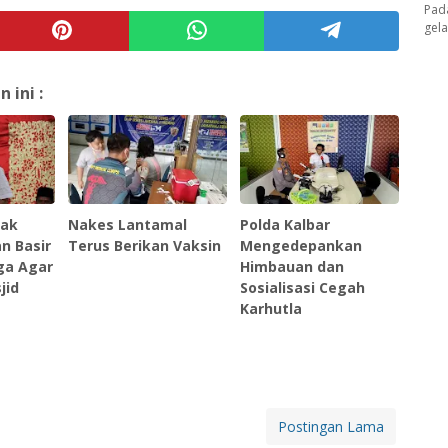
Pad
gel
ini :
dak
Nakes Lantamal
Polda Kalbar
n Basir
Terus Berikan Vaksin
Mengedepankan
ga Agar
Himbauan dan
jid
Sosialisasi Cegah
Karhutla
Postingan Lama