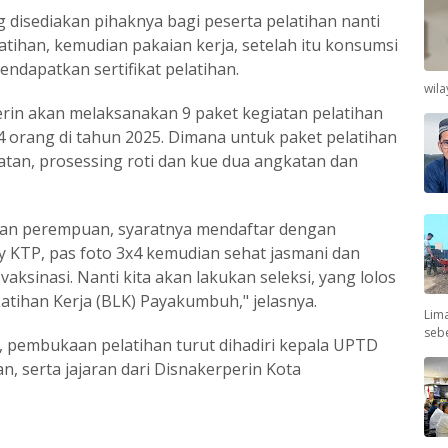
g disediakan pihaknya bagi peserta pelatihan nanti
latihan, kemudian pakaian kerja, setelah itu konsumsi
endapatkan sertifikat pelatihan.
wil
erin akan melaksanakan 9 paket kegiatan pelatihan
 orang di tahun 2025. Dimana untuk paket pelatihan
katan, prosessing roti dan kue dua angkatan dan
ki dan perempuan, syaratnya mendaftar dengan
y KTP, pas foto 3x4 kemudian sehat jasmani dan
ksinasi. Nanti kita akan lakukan seleksi, yang lolos
Latihan Kerja (BLK) Payakumbuh," jelasnya.
Lima
seb
, pembukaan pelatihan turut dihadiri kepala UPTD
n, serta jajaran dari Disnakerperin Kota