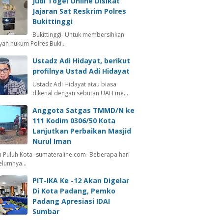
Judi Togel Online Disikat
Jajaran Sat Reskrim Polres
Bukittinggi
Bukittinggi- Untuk membersihkan
ayah hukum Polres Buki…
Ustadz Adi Hidayat, berikut
profilnya Ustad Adi Hidayat
Ustadz Adi Hidayat atau biasa
dikenal dengan sebutan UAH me…
Anggota Satgas TMMD/N ke
111 Kodim 0306/50 Kota
Lanjutkan Perbaikan Masjid
Nurul Iman
 Puluh Kota -sumateraline.com- Beberapa hari
elumnya…
PIT-IKA Ke -12 Akan Digelar
Di Kota Padang, Pemko
Padang Apresiasi IDAI
Sumbar