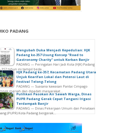
MKO PADANG
Mengubah Duka Menjadi Kepedulian: HJK
Padang ke-357 Usung Konsep "Road to
Gastronomy Charity" untuk Korban Banjir
PADANG — Peringatan Hari Jadi Kota (HJK) Padang
-357 tahun ini tampil beda...
HJK Padang ke-357, Kecamatan Padang Utara
Unjuk Kearifan Lokal dan Potensi Laut di
Festival Telong-Telong
PADANG — Suasana kawasan Pantai Cimpago
mpak meriah dan dipadati masyarakat...
Pulihkan Pasokan Air Sawah Warga, Dinas
PUPR Padang Gerak Cepat Tangani Irigasi
Terdampak Banjir
PADANG — Dinas Pekerjaan Umum dan Penataan
ang (PUPR) Kota Padang bergerak...