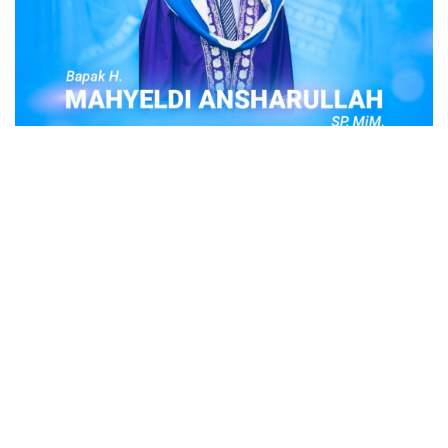
POPULER
Judi Togel Online Disikat Jajaran Sat Reskrim
Polres Bukittinggi
Bukittinggi- Untuk membersihkan wilayah hukum Polres
Buki…