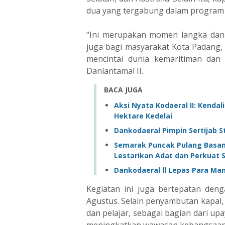
dua yang tergabung dalam program pe
“Ini merupakan momen langka dan 
juga bagi masyarakat Kota Padang,
mencintai dunia kemaritiman dan
Danlantamal II.
BACA JUGA
Aksi Nyata Kodaeral II: Kend
Hektare Kedelai
Dankodaeral Pimpin Sertijab St
Semarak Puncak Pulang Basam
Lestarikan Adat dan Perkuat Si
Dankodaeral ll Lepas Para Ma
Kegiatan ini juga bertepatan den
Agustus. Selain penyambutan kapal,
dan pelajar, sebagai bagian dari u
meningkatkan wawasan kebangsaan