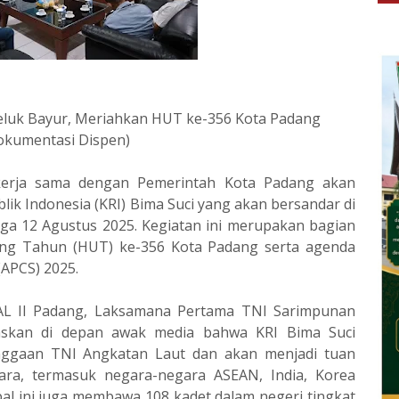
Teluk Bayur, Meriahkan HUT ke-356 Kota Padang
okumentasi Dispen)
kerja sama dengan Pemerintah Kota Padang akan
k Indonesia (KRI) Bima Suci yang akan bersandar di
ga 12 Agustus 2025. Kegiatan ini merupakan bagian
lang Tahun (HUT) ke-356 Kota Padang serta agenda
(APCS) 2025.
L II Padang, Laksamana Pertama TNI Sarimpunan
laskan di depan awak media bahwa KRI Bima Suci
anggaan TNI Angkatan Laut dan akan menjadi tuan
ara, termasuk negara-negara ASEAN, India, Korea
kapal ini juga membawa 108 kadet dalam negeri tingkat