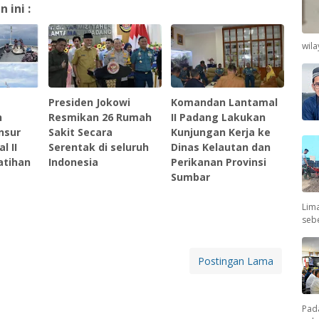
ini :
wil
Presiden Jokowi
Komandan Lantamal
n
Resmikan 26 Rumah
II Padang Lakukan
nsur
Sakit Secara
Kunjungan Kerja ke
l II
Serentak di seluruh
Dinas Kelautan dan
atihan
Indonesia
Perikanan Provinsi
Sumbar
Lima
seb
Postingan Lama
Pad