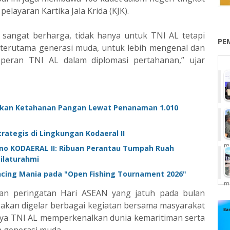
layaran Kartika Jala Krida (KJK).
sangat berharga, tidak hanya untuk TNI AL tetapi
PE
 terutama generasi muda, untuk lebih mengenal dan
 peran TNI AL dalam diplomasi pertahanan,” ujar
alikan Ketahanan Pangan Lewat Penanaman 1.010
rategis di Lingkungan Kodaeral II
me
o KODAERAL II: Ribuan Perantau Tumpah Ruah
laturahmi ‎
ncing Mania pada "Open Fishing Tournament 2026"
me
gan peringatan Hari ASEAN yang jatuh pada bulan
 akan digelar berbagai kegiatan bersama masyarakat
paya TNI AL memperkenalkan dunia kemaritiman serta
 generasi muda.