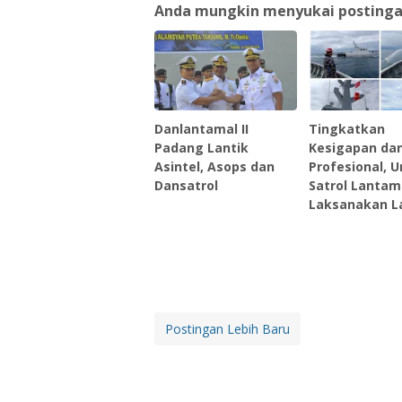
Anda mungkin menyukai postingan 
Danlantamal II
Tingkatkan
Padang Lantik
Kesigapan da
Asintel, Asops dan
Profesional, U
Dansatrol
Satrol Lantama
Laksanakan L
Postingan Lebih Baru