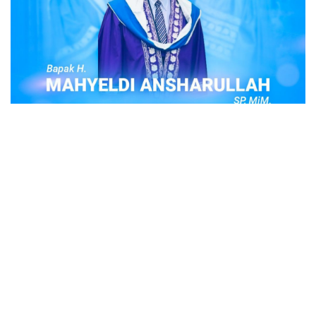
POPULER
Judi Togel Online Disikat Jajaran Sat Reskrim
Polres Bukittinggi
Bukittinggi- Untuk membersihkan wilayah hukum Polres