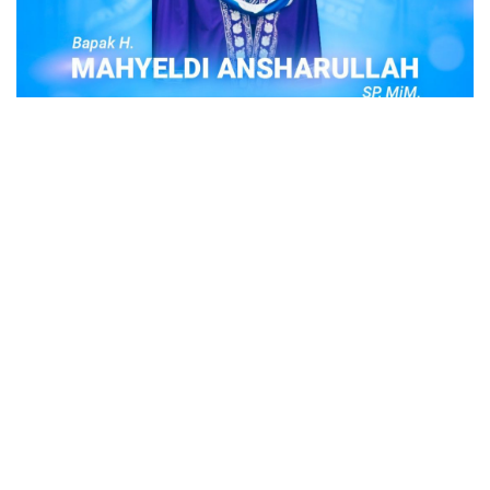
POPULER
Judi Togel Online Disikat Jajaran Sat Reskrim
Polres Bukittinggi
Bukittinggi- Untuk membersihkan wilayah hukum Polres
Buki…
Ustadz Adi Hidayat, berikut profilnya Ustad