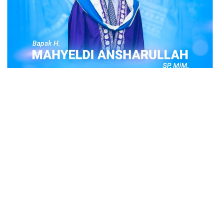
POPULER
Judi Togel Online Disikat Jajaran Sat Reskrim
Polres Bukittinggi
Bukittinggi- Untuk membersihkan wilayah hukum Polres