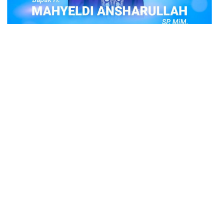
POPULER
Judi Togel Online Disikat Jajaran Sat Reskrim
Polres Bukittinggi
Bukittinggi- Untuk membersihkan wilayah hukum Polres
Buki…
Ustadz Adi Hidayat, berikut profilnya Ustad
Adi Hidayat