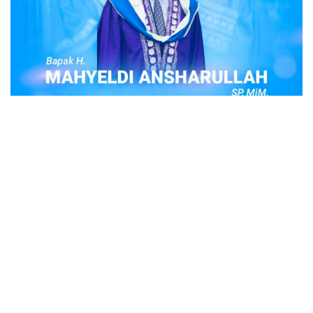
POPULER
Judi Togel Online Disikat Jajaran Sat Reskrim
Polres Bukittinggi
Bukittinggi- Untuk membersihkan wilayah hukum Polres