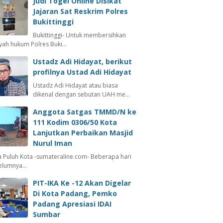
Judi Togel Online Disikat
Jajaran Sat Reskrim Polres
Bukittinggi
Bukittinggi- Untuk membersihkan
ayah hukum Polres Buki…
Ustadz Adi Hidayat, berikut
profilnya Ustad Adi Hidayat
Ustadz Adi Hidayat atau biasa
dikenal dengan sebutan UAH me…
Anggota Satgas TMMD/N ke
111 Kodim 0306/50 Kota
Lanjutkan Perbaikan Masjid
Nurul Iman
 Puluh Kota -sumateraline.com- Beberapa hari
elumnya…
PIT-IKA Ke -12 Akan Digelar
Di Kota Padang, Pemko
Padang Apresiasi IDAI
Sumbar