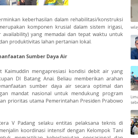
erminkan keberhasilan dalam rehabilitasi/konstruksi
merupakan komponen krusial dalam sistem irigasi,
wil
r availability) yang memadai dan tepat waktu untuk
n produktivitas lahan pertanian lokal.
manfaatan Sumber Daya Air
at Kaimuddin mengapresiasi kondisi debit air yang
akupan DI Batang Anai. Beliau memberikan arahan
emanfaatan sumber daya air secara optimal dan
dengan mandat nasional untuk mendukung program
Lima
n prioritas utama Pemerintahan Presiden Prabowo
seb
tera V Padang selaku entitas pelaksana teknis di
menjalin koordinasi intensif dengan Kelompok Tani
 untuk memastikan keberlanjutan operasional dan