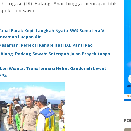
ah Irigasi (DI) Batang Anai hingga mencapai titik
ompok Tani Saiyo.
Kanal Parak Kopi: Langkah Nyata BWS Sumatera V
Ancaman Luapan Air
asaman: Refleksi Rehabilitasi D.I. Panti Rao
k Alung–Padang Sawah: Setengah Jalan Proyek tanpa
 Ikon Wisata: Transformasi Hebat Gandoriah Lewat
g ‎ ‎
PO