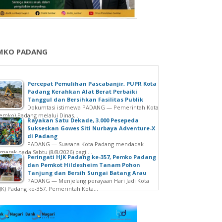
MKO PADANG
Percepat Pemulihan Pascabanjir, PUPR Kota
Padang Kerahkan Alat Berat Perbaiki
Tanggul dan Bersihkan Fasilitas Publik
Dokumtasi istimewa PADANG — Pemerintah Kota
emko) Padang melalui Dinas...
Rayakan Satu Dekade, 3.000 Pesepeda
Sukseskan Gowes Siti Nurbaya Adventure-X
di Padang
PADANG — Suasana Kota Padang mendadak
marak pada Sabtu (8/8/2026) pagi....
Peringati HJK Padang ke-357, Pemko Padang
dan Pemkot Hildesheim Tanam Pohon
Tanjung dan Bersih Sungai Batang Arau
PADANG — Menjelang perayaan Hari Jadi Kota
JK) Padang ke-357, Pemerintah Kota...