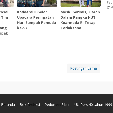
Pad
gel
Posal
Kodaeral II Gelar
Meski Gerimis, Ziarah
n Tim
Upacara Peringatan
Dalam Rangka HUT
il
Hari Sumpah Pemuda
Koarmada RI Tetap
rang
ke-97
Terlaksana
mpak
Postingan Lama
Beranda
Box Redaksi
Pedoman Siber
UU Pers 40 tahun 1999