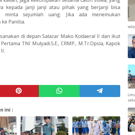
a kepada janji janji atau pihak yang berjanji bisa
g minta sejumlah uang. Jika ada menemukan
ke Panitia.
wil
ksanakan di depan Salazar Mako Kodaeral II dan ikut
Pertama TNI Mulyadi.S.E., CRMP., M.Tr.Opsla, Kapok
II.
Lima
seb
ini :