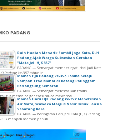
MKO PADANG
Raih Hadiah Menarik Sambil Jaga Kota, DLH
Padang Ajak Warga Sukseskan Gerakan
"Mata Jeli HJK 357"
PADANG — Semangat memperingati Hari Jadi Kota
JK) Padang ke-357 tahun ini...
Momen HJK Padang ke-357, Lomba Selaju
Sampan Tradisional di Batang Palinggam
Berlangsung Semarak
PADANG — Semangat melestarikan tradisi
kaligus membina generasi muda mewarnai...
Momen Haru HJK Padang ke-357: Meneteskan
Air Mata, Wawako Maigus Nasir Besuk Lansia
Sebatang Kara
PADANG — Peringatan Hari Jadi Kota (HJK) Padang
e-357 menjadi momen penuh...