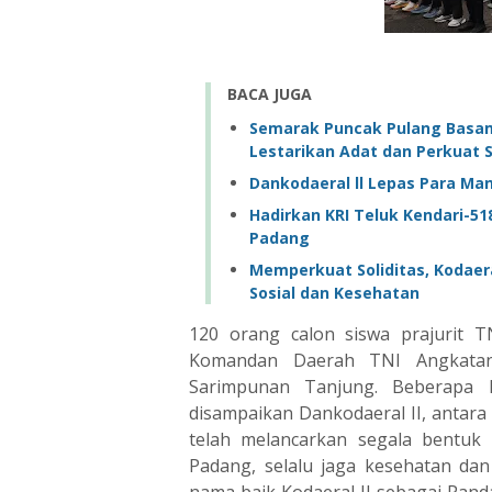
BACA JUGA
Semarak Puncak Pulang Basam
Lestarikan Adat dan Perkuat Si
Dankodaeral ll Lepas Para Ma
Hadirkan KRI Teluk Kendari-518
Padang
Memperkuat Soliditas, Kodaera
Sosial dan Kesehatan
120 orang calon siswa prajurit 
Komandan Daerah TNI Angkatan
Sarimpunan Tanjung. Beberapa h
disampaikan Dankodaeral II, antara
telah melancarkan segala bentuk 
Padang, selalu jaga kesehatan dan 
nama baik Kodaeral II sebagai Pand