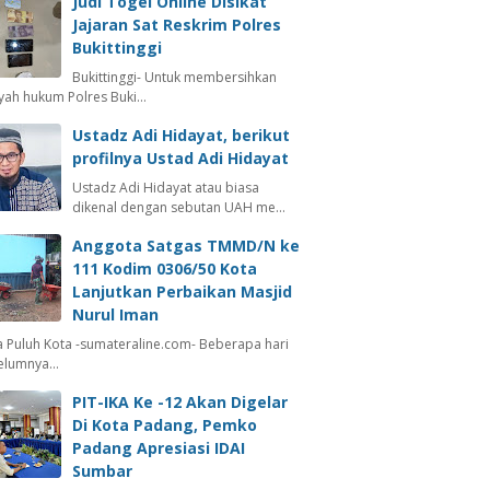
Judi Togel Online Disikat
Jajaran Sat Reskrim Polres
Bukittinggi
Bukittinggi- Untuk membersihkan
ayah hukum Polres Buki…
Ustadz Adi Hidayat, berikut
profilnya Ustad Adi Hidayat
Ustadz Adi Hidayat atau biasa
dikenal dengan sebutan UAH me…
Anggota Satgas TMMD/N ke
111 Kodim 0306/50 Kota
Lanjutkan Perbaikan Masjid
Nurul Iman
 Puluh Kota -sumateraline.com- Beberapa hari
elumnya…
PIT-IKA Ke -12 Akan Digelar
Di Kota Padang, Pemko
Padang Apresiasi IDAI
Sumbar