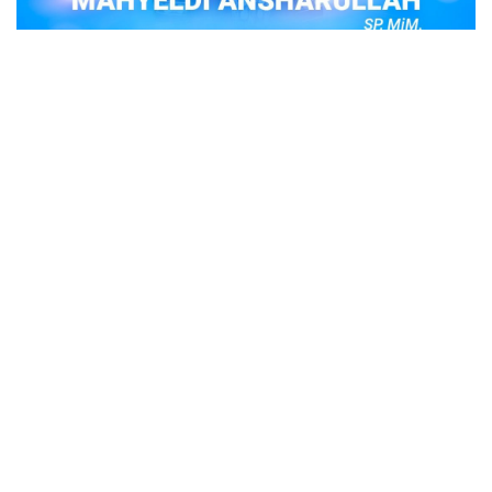
POPULER
Judi Togel Online Disikat Jajaran Sat Reskrim
Polres Bukittinggi
Bukittinggi- Untuk membersihkan wilayah hukum Polres
Buki…
Ustadz Adi Hidayat, berikut profilnya Ustad
Adi Hidayat
Ustadz Adi Hidayat atau biasa dikenal dengan sebutan
UAH me…