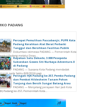
MKO PADANG
Percepat Pemulihan Pascabanjir, PUPR Kota
Padang Kerahkan Alat Berat Perbaiki
Tanggul dan Bersihkan Fasilitas Publik
Dokumtasi istimewa PADANG — Pemerintah Kota
emko) Padang melalui Dinas...
Rayakan Satu Dekade, 3.000 Pesepeda
Sukseskan Gowes Siti Nurbaya Adventure-X
di Padang
PADANG — Suasana Kota Padang mendadak
marak pada Sabtu (8/8/2026) pagi....
Peringati HJK Padang ke-357, Pemko Padang
dan Pemkot Hildesheim Tanam Pohon
Tanjung dan Bersih Sungai Batang Arau
PADANG — Menjelang perayaan Hari Jadi Kota
JK) Padang ke-357, Pemerintah Kota...