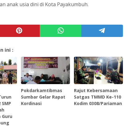
 anak usia dini di Kota Payakumbuh.
ini :
Pokdarkamtibmas
Rajut Kebersamaan
Turun
Sumbar Gelar Rapat
Satgas TMMD Ke-110
2 SMP
Kordinasi
Kodim 0308/Pariaman
ah
n Guru
pung