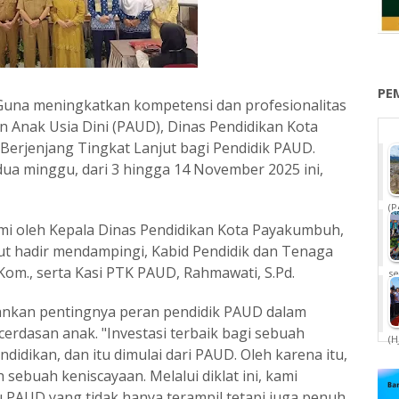
PE
una meningkatkan kompetensi dan profesionalitas
an Anak Usia Dini (PAUD), Dinas Pendidikan Kota
erjenjang Tingkat Lanjut bagi Pendidik PAUD.
ua minggu, dari 3 hingga 14 November 2025 ini,
(P
mi oleh Kepala Dinas Pendidikan Kota Payakumbuh,
 Turut hadir mendampingi, Kabid Pendidik dan Tenaga
.Kom., serta Kasi PTK PAUD, Rahmawati, S.Pd.
se
ankan pentingnya peran pendidik PAUD dalam
erdasan anak. "Investasi terbaik bagi sebuah
(H
ndidikan, dan itu dimulai dari PAUD. Oleh karena itu,
 sebuah keniscayaan. Melalui diklat ini, kami
PAUD yang tidak hanya terampil tetapi juga penuh