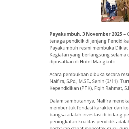
Payakumbuh, 3 November 2025 –
G
tenaga pendidik di jenjang Pendidik
Payakumbuh resmi membuka Diklat B
Kegiatan yang berlangsung selama d
dipusatkan di Hotel Mangkuto.
Acara pembukaan dibuka secara res
Nalfira, S.Pd., M.SE., Senin (3/11).
Kependidikan (PTK), Fiqih Rahmat, S
Dalam sambutannya, Nalfira menek
membentuk fondasi karakter dan kec
bangsa adalah investasi di bidang pe
peningkatan kualitas pendidik adalah
berharap dapat mencetak guru-guru 