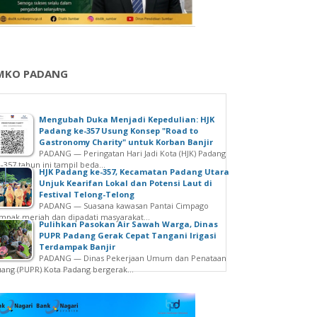
MKO PADANG
Mengubah Duka Menjadi Kepedulian: HJK
Padang ke-357 Usung Konsep "Road to
Gastronomy Charity" untuk Korban Banjir
PADANG — Peringatan Hari Jadi Kota (HJK) Padang
-357 tahun ini tampil beda...
HJK Padang ke-357, Kecamatan Padang Utara
Unjuk Kearifan Lokal dan Potensi Laut di
Festival Telong-Telong
PADANG — Suasana kawasan Pantai Cimpago
mpak meriah dan dipadati masyarakat...
Pulihkan Pasokan Air Sawah Warga, Dinas
PUPR Padang Gerak Cepat Tangani Irigasi
Terdampak Banjir
PADANG — Dinas Pekerjaan Umum dan Penataan
ang (PUPR) Kota Padang bergerak...