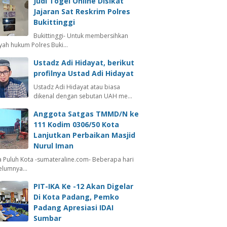
Judi Togel Online Disikat
Jajaran Sat Reskrim Polres
Bukittinggi
Bukittinggi- Untuk membersihkan
ayah hukum Polres Buki…
Ustadz Adi Hidayat, berikut
profilnya Ustad Adi Hidayat
Ustadz Adi Hidayat atau biasa
dikenal dengan sebutan UAH me…
Anggota Satgas TMMD/N ke
111 Kodim 0306/50 Kota
Lanjutkan Perbaikan Masjid
Nurul Iman
 Puluh Kota -sumateraline.com- Beberapa hari
elumnya…
PIT-IKA Ke -12 Akan Digelar
Di Kota Padang, Pemko
Padang Apresiasi IDAI
Sumbar