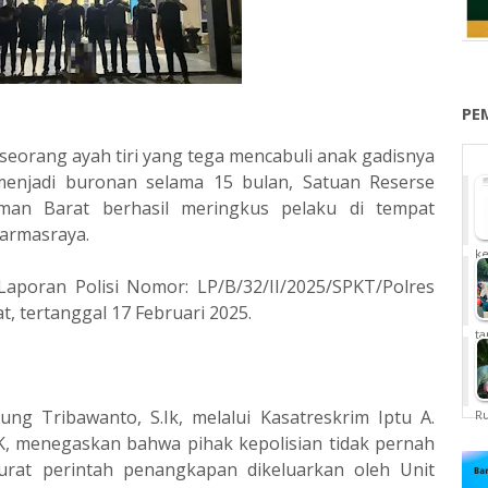
PE
seorang ayah tiri yang tega mencabuli anak gadisnya
 menjadi buronan selama 15 bulan, Satuan Reserse
saman Barat berhasil meringkus pelaku di tempat
armasraya.
ke
aporan Polisi Nomor: LP/B/32/II/2025/SPKT/Polres
, tertanggal 17 Februari 2025.
ta
g Tribawanto, S.Ik, melalui Kasatreskrim Iptu A.
Ru
K, menegaskan bahwa pihak kepolisian tidak pernah
urat perintah penangkapan dikeluarkan oleh Unit