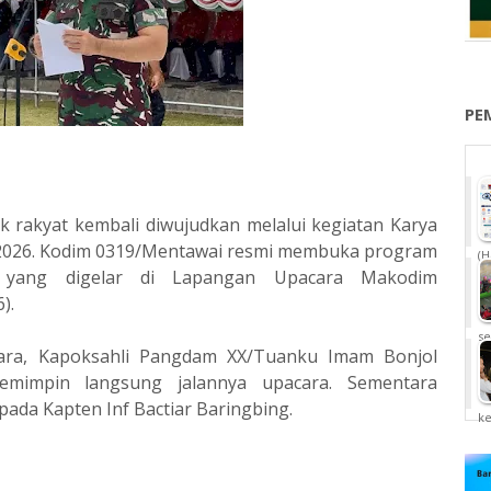
PE
rakyat kembali diwujudkan melalui kegiatan Karya
 2026. Kodim 0319/Mentawai resmi membuka program
(H
r yang digelar di Lapangan Upacara Makodim
).
se
cara, Kapoksahli Pangdam XX/Tuanku Imam Bonjol
emimpin langsung jalannya upacara. Sementara
da Kapten Inf Bactiar Baringbing.
k