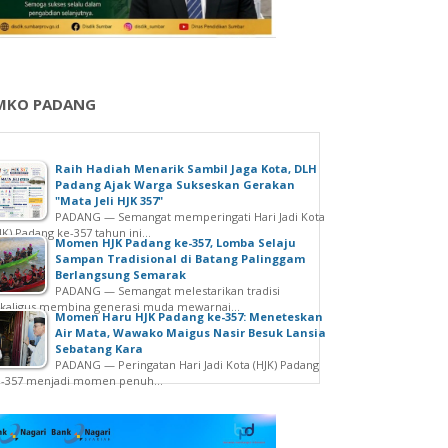
MKO PADANG
Raih Hadiah Menarik Sambil Jaga Kota, DLH
Padang Ajak Warga Sukseskan Gerakan
"Mata Jeli HJK 357"
PADANG — Semangat memperingati Hari Jadi Kota
JK) Padang ke-357 tahun ini...
Momen HJK Padang ke-357, Lomba Selaju
Sampan Tradisional di Batang Palinggam
Berlangsung Semarak
PADANG — Semangat melestarikan tradisi
kaligus membina generasi muda mewarnai...
Momen Haru HJK Padang ke-357: Meneteskan
Air Mata, Wawako Maigus Nasir Besuk Lansia
Sebatang Kara
PADANG — Peringatan Hari Jadi Kota (HJK) Padang
e-357 menjadi momen penuh...