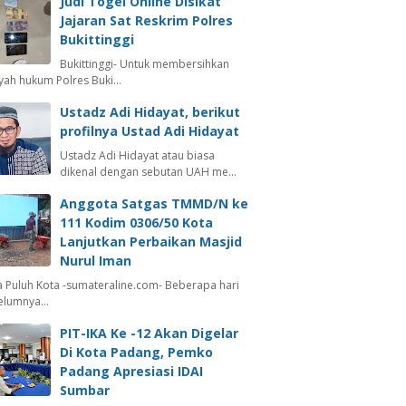
Judi Togel Online Disikat
Jajaran Sat Reskrim Polres
Bukittinggi
Bukittinggi- Untuk membersihkan
ayah hukum Polres Buki…
Ustadz Adi Hidayat, berikut
profilnya Ustad Adi Hidayat
Ustadz Adi Hidayat atau biasa
dikenal dengan sebutan UAH me…
Anggota Satgas TMMD/N ke
111 Kodim 0306/50 Kota
Lanjutkan Perbaikan Masjid
Nurul Iman
 Puluh Kota -sumateraline.com- Beberapa hari
elumnya…
PIT-IKA Ke -12 Akan Digelar
Di Kota Padang, Pemko
Padang Apresiasi IDAI
Sumbar