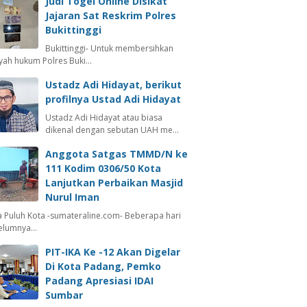
Judi Togel Online Disikat
Jajaran Sat Reskrim Polres
Bukittinggi
Bukittinggi- Untuk membersihkan
ayah hukum Polres Buki…
Ustadz Adi Hidayat, berikut
profilnya Ustad Adi Hidayat
Ustadz Adi Hidayat atau biasa
dikenal dengan sebutan UAH me…
Anggota Satgas TMMD/N ke
111 Kodim 0306/50 Kota
Lanjutkan Perbaikan Masjid
Nurul Iman
 Puluh Kota -sumateraline.com- Beberapa hari
elumnya…
PIT-IKA Ke -12 Akan Digelar
Di Kota Padang, Pemko
Padang Apresiasi IDAI
Sumbar