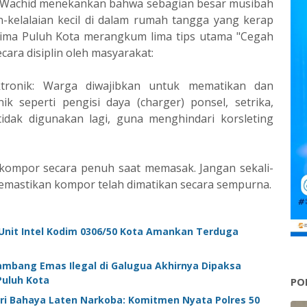
l Wachid menekankan bahwa sebagian besar musibah
n-kelalaian kecil di dalam rumah tangga yang kerap
s Lima Puluh Kota merangkum lima tips utama "Cegah
cara disiplin oleh masyarakat:
ktronik: Warga diwajibkan untuk mematikan dan
ik seperti pengisi daya (charger) ponsel, setrika,
idak digunakan lagi, guna menghindari korsleting
i kompor secara penuh saat memasak. Jangan sekali-
emastikan kompor telah dimatikan secara sempurna.
Unit Intel Kodim 0306/50 Kota Amankan Terduga
ambang Emas Ilegal di Galugua Akhirnya Dipaksa
Puluh Kota
PO
i Bahaya Laten Narkoba: Komitmen Nyata Polres 50