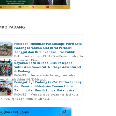
MKO PADANG
Percepat Pemulihan Pascabanjir, PUPR Kota
Padang Kerahkan Alat Berat Perbaiki
Tanggul dan Bersihkan Fasilitas Publik
Dokumtasi istimewa PADANG — Pemerintah Kota
emko) Padang melalui Dinas...
Rayakan Satu Dekade, 3.000 Pesepeda
Sukseskan Gowes Siti Nurbaya Adventure-X
di Padang
PADANG — Suasana Kota Padang mendadak
marak pada Sabtu (8/8/2026) pagi....
Peringati HJK Padang ke-357, Pemko Padang
dan Pemkot Hildesheim Tanam Pohon
Tanjung dan Bersih Sungai Batang Arau
PADANG — Menjelang perayaan Hari Jadi Kota
JK) Padang ke-357, Pemerintah Kota...