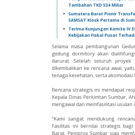
Tambahan TKD 534 Miliar
‎Sumatera Barat Pionir Trans
SAMSAT Kiosk Pertama di Sum
Terima Kunjungan Komite IV 
Kebijakan Fiskal Pusat Terha
Selama masa pembangunan Gedun
gedung dormitory akan dialihfun
darurat. Setelah seluruh proye
dikembalikan ke rencana awal, yait
tenaga kesehatan, serta akomodasi 
Rencana strategis ini mendapat resp
Kepala Dinas Perkimtan Sumbar, A
mengawal dan memfasilitasi usulan in
“Kami sangat mendukung rencan
Fasilitas ini bernilai strategis b
Barat. Pemprov Sumbar siap memfas