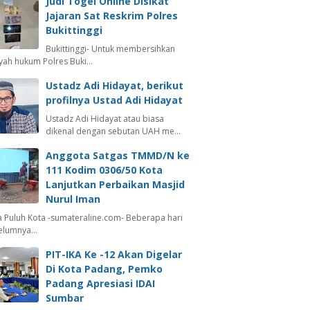
Judi Togel Online Disikat
Jajaran Sat Reskrim Polres
Bukittinggi
Bukittinggi- Untuk membersihkan
ayah hukum Polres Buki…
Ustadz Adi Hidayat, berikut
profilnya Ustad Adi Hidayat
Ustadz Adi Hidayat atau biasa
dikenal dengan sebutan UAH me…
Anggota Satgas TMMD/N ke
111 Kodim 0306/50 Kota
Lanjutkan Perbaikan Masjid
Nurul Iman
 Puluh Kota -sumateraline.com- Beberapa hari
elumnya…
PIT-IKA Ke -12 Akan Digelar
Di Kota Padang, Pemko
Padang Apresiasi IDAI
Sumbar