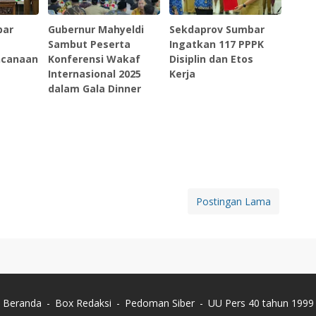
bar
Gubernur Mahyeldi
Sekdaprov Sumbar
P
Sambut Peserta
Ingatkan 117 PPPK
ncanaan
Konferensi Wakaf
Disiplin dan Etos
Internasional 2025
Kerja
dalam Gala Dinner
Postingan Lama
Beranda
Box Redaksi
Pedoman Siber
UU Pers 40 tahun 1999