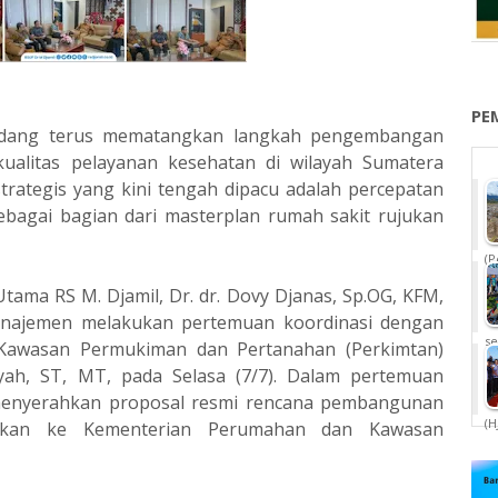
PE
adang terus mematangkan langkah pengembangan
kualitas pelayanan kesehatan di wilayah Sumatera
trategis yang kini tengah dipacu adalah percepatan
agai bagian dari masterplan rumah sakit rujukan
(P
tama RS M. Djamil, Dr. dr. Dovy Djanas, Sp.OG, KFM,
anajemen melakukan pertemuan koordinasi dengan
se
Kawasan Permukiman dan Pertanahan (Perkimtan)
syah, ST, MT, pada Selasa (7/7). Dalam pertemuan
a menyerahkan proposal resmi rencana pembangunan
(H
uskan ke Kementerian Perumahan dan Kawasan