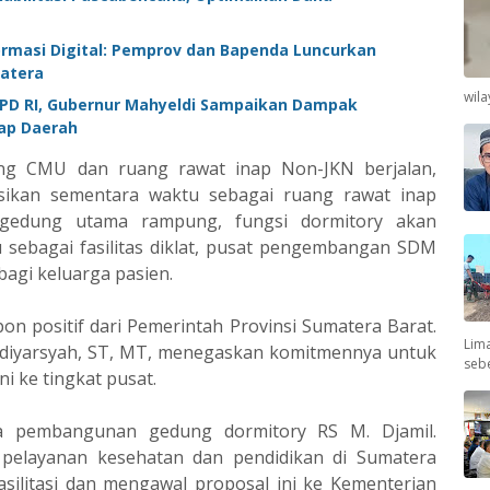
formasi Digital: Pemprov dan Bapenda Luncurkan
atera
wil
DPD RI, Gubernur Mahyeldi Sampaikan Dampak
dap Daerah
g CMU dan ruang rawat inap Non-JKN berjalan,
gsikan sementara waktu sebagai ruang rawat inap
k gedung utama rampung, fungsi dormitory akan
u sebagai fasilitas diklat, pusat pengembangan SDM
bagi keluarga pasien.
on positif dari Pemerintah Provinsi Sumatera Barat.
Lima
hdiyarsyah, ST, MT, menegaskan komitmennya untuk
seb
i ke tingkat pusat.
a pembangunan gedung dormitory RS M. Djamil.
agi pelayanan kesehatan dan pendidikan di Sumatera
ilitasi dan mengawal proposal ini ke Kementerian