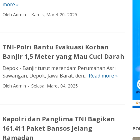
more »
a
a
,
n
r
T
Oleh Admin
Kamis, Maret 20, 2025
l
a
N
a
C
I
n
o
d
t
u
a
TNI-Polri Bantu Evakuasi Korban
a
n
n
Banjir 1,5 Meter yang Mau Cuci Darah
m
t
S
a
e
a
Depok - Banjir turut merendam Perumahan Asri
l
r
t
Sawangan, Depok, Jawa Barat, den…
Read more »
T
I
P
p
N
Oleh Admin
Selasa, Maret 04, 2025
I
o
o
I
H
l
l
-
a
r
P
P
d
i
P
o
i
Kapolri dan Panglima TNI Bagikan
A
L
l
r
g
a
161.411 Paket Bansos Jelang
r
PO
i
u
k
i
Ramadan
A