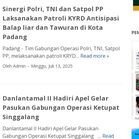
m
Sinergi Polri, TNI dan Satpol PP
u
Laksanakan Patroli KYRD Antisipasi
m
F
Balap liar dan Tawuran di Kota
PE
a
Padang
s
Padang - Tim Gabungan Operasi Polri, TNI, Satpol
t
PP, melaksanakan patroli KRYD…
Read more »
R
S
e
i
Oleh Admin
Minggu, Juli 13, 2025
s
n
(H
p
e
o
r
n
g
se
Danlantamal II Hadiri Apel Gelar
N
i
Pasukan Gabungan Operasi Ketupat
u
P
s
o
Singgalang
k
a
l
Danlantamal II Hadiri Apel Gelar Pasukan
n
r
Gabungan Operasi Ketupat Singgalang …
Read
D
t
i