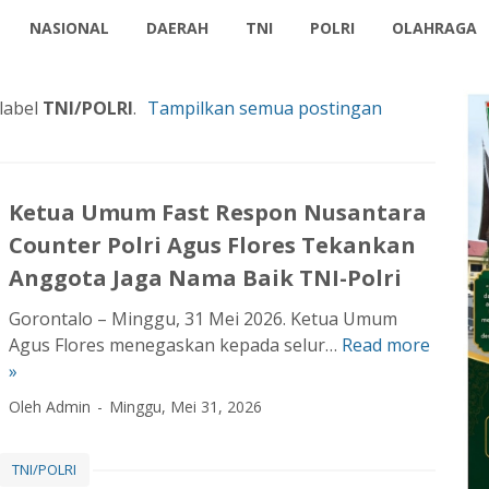
NASIONAL
DAERAH
TNI
POLRI
OLAHRAGA
label
TNI/POLRI
.
Tampilkan semua postingan
Ketua Umum Fast Respon Nusantara
Counter Polri Agus Flores Tekankan
Anggota Jaga Nama Baik TNI-Polri
Gorontalo – Minggu, 31 Mei 2026. Ketua Umum
Agus Flores menegaskan kepada selur…
Read more
K
»
e
t
Oleh Admin
Minggu, Mei 31, 2026
u
a
TNI/POLRI
U