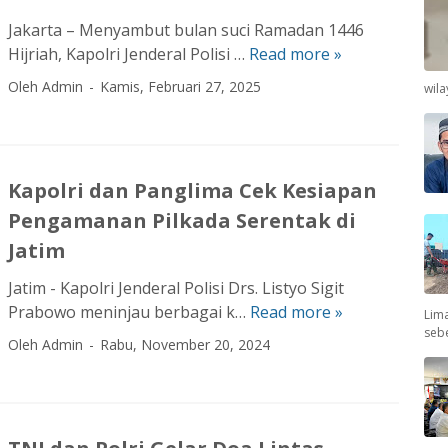
s
s
B
p
F
a
Jakarta – Menyambut bulan suci Ramadan 1446
a
e
l
n
Hijriah, Kapolri Jenderal Polisi …
Read more »
K
n
l
o
a
a
t
Oleh Admin
Kamis, Februari 27, 2025
wil
G
r
k
p
u
e
e
a
o
E
l
s
n
l
v
a
T
P
r
a
Kapolri dan Panglima Cek Kesiapan
r
e
a
i
k
P
Pengamanan Pilkada Serentak di
k
t
d
u
a
a
r
a
Jatim
a
s
n
o
n
s
u
Jatim - Kapolri Jenderal Polisi Drs. Listyo Sigit
k
l
P
i
k
Prabowo meninjau berbagai k…
Read more »
K
Lima
a
i
a
K
seb
a
a
n
K
n
Oleh Admin
Rabu, November 20, 2024
o
n
p
A
Y
g
r
G
o
n
R
l
b
a
l
g
D
i
a
b
r
g
A
m
n