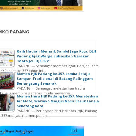
MKO PADANG
Raih Hadiah Menarik Sambil Jaga Kota, DLH
Padang Ajak Warga Sukseskan Gerakan
"Mata Jeli HJK 357"
PADANG — Semangat memperingati Hari Jadi Kota
JK) Padang ke-357 tahun ini...
Momen HJK Padang ke-357, Lomba Selaju
Sampan Tradisional di Batang Palinggam
Berlangsung Semarak
PADANG — Semangat melestarikan tradisi
kaligus membina generasi muda mewarnai...
Momen Haru HJK Padang ke-357: Meneteskan
Air Mata, Wawako Maigus Nasir Besuk Lansia
Sebatang Kara
PADANG — Peringatan Hari Jadi Kota (HJK) Padang
e-357 menjadi momen penuh...