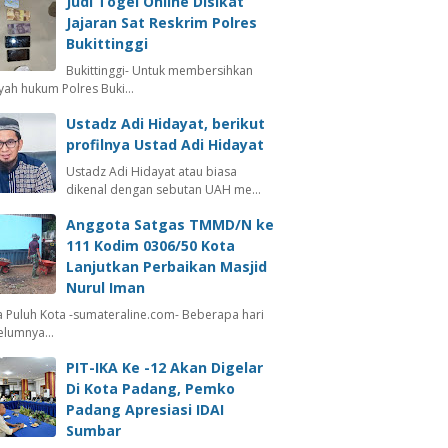
Judi Togel Online Disikat
Jajaran Sat Reskrim Polres
Bukittinggi
Bukittinggi- Untuk membersihkan
ayah hukum Polres Buki…
Ustadz Adi Hidayat, berikut
profilnya Ustad Adi Hidayat
Ustadz Adi Hidayat atau biasa
dikenal dengan sebutan UAH me…
Anggota Satgas TMMD/N ke
111 Kodim 0306/50 Kota
Lanjutkan Perbaikan Masjid
Nurul Iman
 Puluh Kota -sumateraline.com- Beberapa hari
elumnya…
PIT-IKA Ke -12 Akan Digelar
Di Kota Padang, Pemko
Padang Apresiasi IDAI
Sumbar