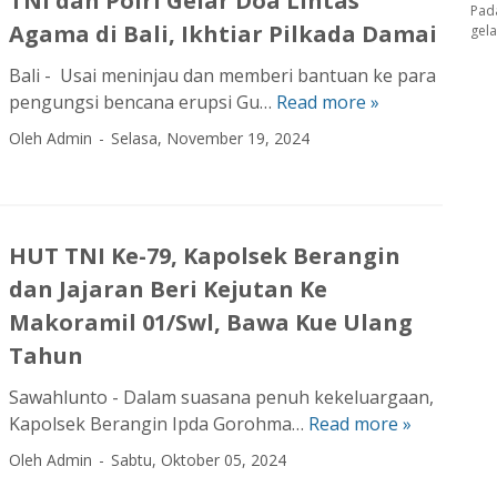
TNI dan Polri Gelar Doa Lintas
u
i
Pad
o
n
a
B
Agama di Bali, Ikhtiar Pilkada Damai
gel
n
d
t
t
T
a
g
a
a
i
N
n
Bali - Usai meninjau dan memberi bantuan ke para
a
n
J
s
I
j
pengungsi bencana erupsi Gu…
Read more »
T
n
P
a
i
B
i
N
Oleh Admin
Selasa, November 19, 2024
O
a
g
p
a
r
I
p
n
a
a
g
1
d
e
g
N
s
i
,
a
r
l
a
i
k
5
n
a
i
HUT TNI Ke-79, Kapolsek Berangin
m
B
a
M
P
s
m
a
a
n
dan Jajaran Beri Kejutan Ke
e
o
i
a
B
l
1
t
l
Makoramil 01/Swl, Bawa Kue Ulang
K
C
a
a
6
e
r
Tahun
e
e
i
p
1
r
i
t
k
k
l
.
y
G
Sawahlunto - Dalam suasana penuh kekeluargaan,
u
K
T
i
4
a
e
Kapolsek Berangin Ipda Gorohma…
Read more »
H
p
e
N
a
1
n
l
U
a
Oleh Admin
Sabtu, Oktober 05, 2024
s
I
r
1
g
a
T
t
i
-
d
P