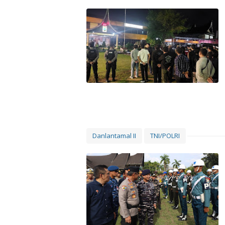
Danlantamal II
TNI/POLRI