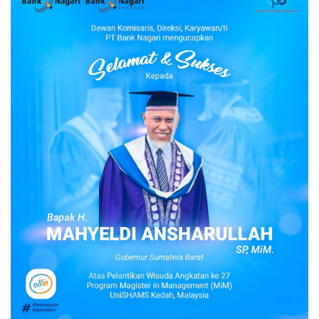
PEMKO PADANG
Percepat Pemulihan Pascabanjir, PUPR Kota
Padang Kerahkan Alat Berat Perbaiki
Tanggul dan Bersihkan Fasilitas Publik
Dokumtasi istimewa PADANG — Pemerintah Kota
(Pemko) Padang melalui Dinas...
Rayakan Satu Dekade, 3.000 Pesepeda
Sukseskan Gowes Siti Nurbaya Adventure-X
di Padang
PADANG — Suasana Kota Padang mendadak
semarak pada Sabtu (8/8/2026) pagi....
Peringati HJK Padang ke-357, Pemko Padang
dan Pemkot Hildesheim Tanam Pohon
Tanjung dan Bersih Sungai Batang Arau
PADANG — Menjelang perayaan Hari Jadi Kota
(HJK) Padang ke-357, Pemerintah Kota...