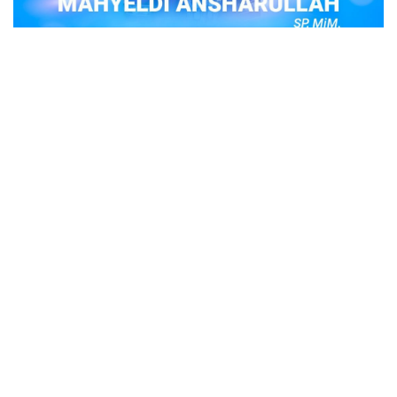
POPULER
Judi Togel Online Disikat Jajaran Sat Reskrim
Polres Bukittinggi
Bukittinggi- Untuk membersihkan wilayah hukum Polres
Buki…
Ustadz Adi Hidayat, berikut profilnya Ustad
Adi Hidayat
Ustadz Adi Hidayat atau biasa dikenal dengan sebutan