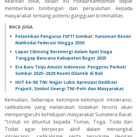
kearifan lokal, selain itu Pokdarkamtibmas dapat
memberikan bimbingan dan penyuluhan kepada
masyarakat tentang potensi gangguan kriminalitas.
BACA JUGA
Pelantikan Pengurus FSPTI Sumbar: Yunisman Resmi
Nahkodai Federasi Hingga 2030
Lapas Cibinong Bersinergi dalam Apel Siaga
Tanggap Bencana Kabupaten Bogor 2025
Era Baru Tinju Amatir Indonesia: Pengprov Perbati
Sumbar 2025–2029 Resmi Dilantik di Bali
HUT ke-80 TNI: Najjar Lubis Apresiasi Dedikasi
Prajurit, Simbol Sinergi TNI–Polri dan Masyarakat
Kemudian, beberapa kelompok-kelompok intoleransi,
radikalisme yang melakukan tindakan teroris akan
mempengaruhi kehidupan masyarakat Sumatera Barat.
“Untuk ini dituntut kepada Tomas, Toga, Toda dan
Todat agar berperan aktif dalam menangkal
intoleransi, radikalisme serta terorisme dengan