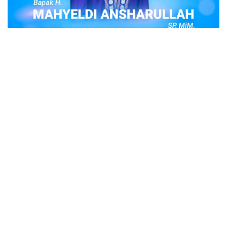
POPULER
Judi Togel Online Disikat Jajaran Sat Reskrim
Polres Bukittinggi
Bukittinggi- Untuk membersihkan wilayah hukum Polres
Buki…
Ustadz Adi Hidayat, berikut profilnya Ustad
Adi Hidayat