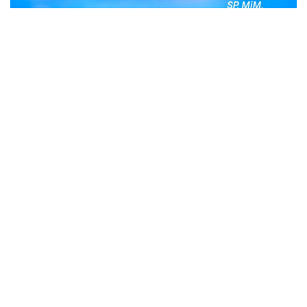
POPULER
Judi Togel Online Disikat Jajaran Sat Reskrim
Polres Bukittinggi
Bukittinggi- Untuk membersihkan wilayah hukum Polres
Buki…
Ustadz Adi Hidayat, berikut profilnya Ustad
Adi Hidayat
Ustadz Adi Hidayat atau biasa dikenal dengan sebutan
UAH me…