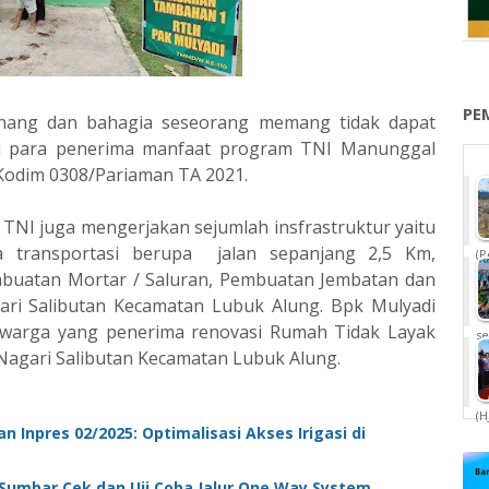
PE
nang dan bahagia seseorang memang tidak dapat
agi para penerima manfaat program TNI Manunggal
odim 0308/Pariaman TA 2021.
TNI juga mengerjakan sejumlah insfrastruktur yaitu
 transportasi berupa jalan sepanjang 2,5 Km,
(P
buatan Mortar / Saluran, Pembuatan Jembatan dan
ri Salibutan Kecamatan Lubuk Alung. Bpk Mulyadi
atu warga yang penerima renovasi Rumah Tidak Layak
se
Nagari Salibutan Kecamatan Lubuk Alung.
(H
 Inpres 02/2025: Optimalisasi Akses Irigasi di
 Sumbar Cek dan Uji Coba Jalur One Way System