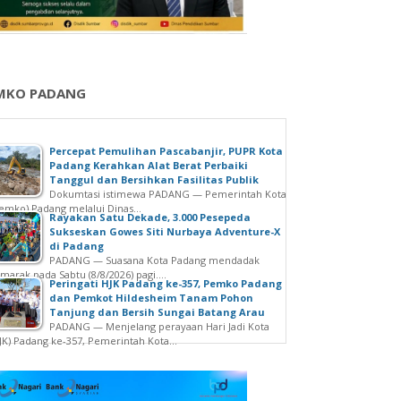
MKO PADANG
Percepat Pemulihan Pascabanjir, PUPR Kota
Padang Kerahkan Alat Berat Perbaiki
Tanggul dan Bersihkan Fasilitas Publik
Dokumtasi istimewa PADANG — Pemerintah Kota
emko) Padang melalui Dinas...
Rayakan Satu Dekade, 3.000 Pesepeda
Sukseskan Gowes Siti Nurbaya Adventure-X
di Padang
PADANG — Suasana Kota Padang mendadak
marak pada Sabtu (8/8/2026) pagi....
Peringati HJK Padang ke-357, Pemko Padang
dan Pemkot Hildesheim Tanam Pohon
Tanjung dan Bersih Sungai Batang Arau
PADANG — Menjelang perayaan Hari Jadi Kota
JK) Padang ke-357, Pemerintah Kota...