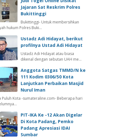
Judi Togel Online Disikat
Jajaran Sat Reskrim Polres
Bukittinggi
Bukittinggi- Untuk membersihkan
ayah hukum Polres Buki…
Ustadz Adi Hidayat, berikut
profilnya Ustad Adi Hidayat
Ustadz Adi Hidayat atau biasa
dikenal dengan sebutan UAH me…
Anggota Satgas TMMD/N ke
111 Kodim 0306/50 Kota
Lanjutkan Perbaikan Masjid
Nurul Iman
 Puluh Kota -sumateraline.com- Beberapa hari
elumnya…
PIT-IKA Ke -12 Akan Digelar
Di Kota Padang, Pemko
Padang Apresiasi IDAI
Sumbar