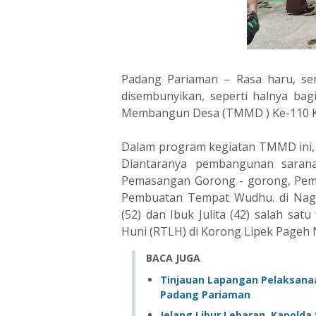
Padang Pariaman – Rasa haru, se
disembunyikan, seperti halnya b
Membangun Desa (TMMD ) Ke-110 K
Dalam program kegiatan TMMD ini, 
Diantaranya pembangunan sarana
Pemasangan Gorong - gorong, Pem
Pembuatan Tempat Wudhu. di Naga
(52) dan Ibuk Julita (42) salah s
Huni (RTLH) di Korong Lipek Pageh 
BACA JUGA
Tinjauan Lapangan Pelaksanaan
Padang Pariaman ‎
Jelang Libur Lebaran, Kapolda