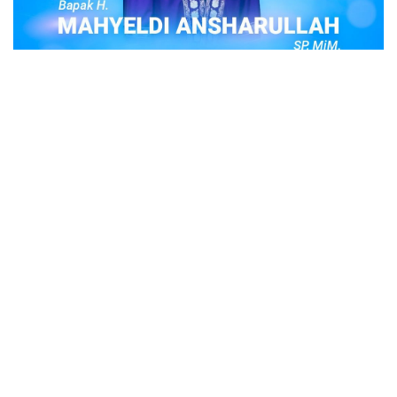
POPULER
Judi Togel Online Disikat Jajaran Sat Reskrim
Polres Bukittinggi
Bukittinggi- Untuk membersihkan wilayah hukum Polres
Buki…
Ustadz Adi Hidayat, berikut profilnya Ustad
Adi Hidayat