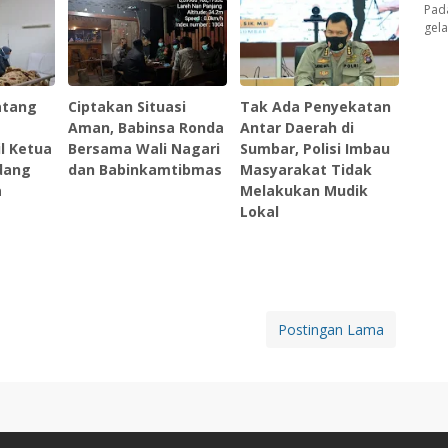
Pad
gel
atang
Ciptakan Situasi
Tak Ada Penyekatan
Aman, Babinsa Ronda
Antar Daerah di
l Ketua
Bersama Wali Nagari
Sumbar, Polisi Imbau
dang
dan Babinkamtibmas
Masyarakat Tidak
a
Melakukan Mudik
Lokal
Postingan Lama