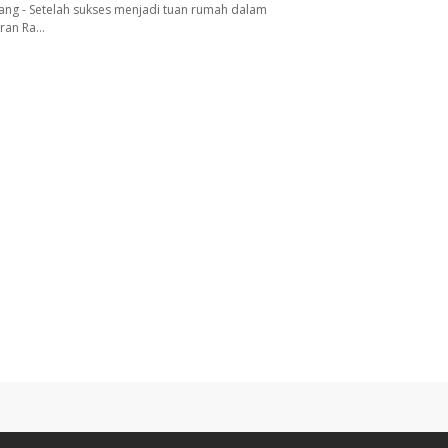
ang - Setelah sukses menjadi tuan rumah dalam
aran Ra…