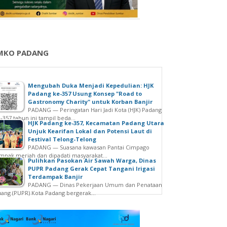
MKO PADANG
Mengubah Duka Menjadi Kepedulian: HJK
Padang ke-357 Usung Konsep "Road to
Gastronomy Charity" untuk Korban Banjir
PADANG — Peringatan Hari Jadi Kota (HJK) Padang
-357 tahun ini tampil beda...
HJK Padang ke-357, Kecamatan Padang Utara
Unjuk Kearifan Lokal dan Potensi Laut di
Festival Telong-Telong
PADANG — Suasana kawasan Pantai Cimpago
mpak meriah dan dipadati masyarakat...
Pulihkan Pasokan Air Sawah Warga, Dinas
PUPR Padang Gerak Cepat Tangani Irigasi
Terdampak Banjir
PADANG — Dinas Pekerjaan Umum dan Penataan
ang (PUPR) Kota Padang bergerak...