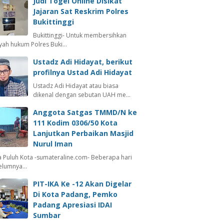
Judi Togel Online Disikat
Jajaran Sat Reskrim Polres
Bukittinggi
Bukittinggi- Untuk membersihkan
ayah hukum Polres Buki…
Ustadz Adi Hidayat, berikut
profilnya Ustad Adi Hidayat
Ustadz Adi Hidayat atau biasa
dikenal dengan sebutan UAH me…
Anggota Satgas TMMD/N ke
111 Kodim 0306/50 Kota
Lanjutkan Perbaikan Masjid
Nurul Iman
 Puluh Kota -sumateraline.com- Beberapa hari
elumnya…
PIT-IKA Ke -12 Akan Digelar
Di Kota Padang, Pemko
Padang Apresiasi IDAI
Sumbar