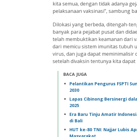
kita semua, dengan tidak adanya gej
pelaksanaan vaksinasi”, sambung ba
Dilokasi yang berbeda, ditengah-te
banyak para pejabat pusat dan dida
telah membuktikan keamanan dari vak
dari memicu sistem imunitas tubuh 
virus, dan juga dapat meminimalisi
setelah divaksin tentunya kita dapat 
BACA JUGA
Pelantikan Pengurus FSPTI Su
2030
Lapas Cibinong Bersinergi da
2025
Era Baru Tinju Amatir Indones
di Bali
HUT ke-80 TNI: Najjar Lubis Apr
Masyarakat