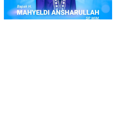
POPULER
Judi Togel Online Disikat Jajaran Sat Reskrim
Polres Bukittinggi
Bukittinggi- Untuk membersihkan wilayah hukum Polres
Buki…
Ustadz Adi Hidayat, berikut profilnya Ustad