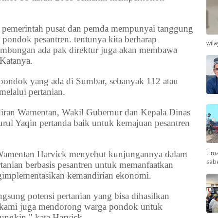
a pemerintah pusat dan pemda mempunyai tanggung
pondok pesantren. tentunya kita berharap
wil
ombongan ada pak direktur juga akan membawa
 Katanya.
pondok yang ada di Sumbar, sebanyak 112 atau
elalui pertanian.
diran Wamentan, Wakil Gubernur dan Kepala Dinas
Nurul Yaqin pertanda baik untuk kemajuan pesantren
Lima
 Wamentan Harvick menyebut kunjungannya dalam
seb
tanian berbasis pesantren untuk memanfaatkan
ngimplementasikan kemandirian ekonomi.
ngsung potensi pertanian yang bisa dihasilkan
 kami juga mendorong warga pondok untuk
ngkin," kata Harvick.