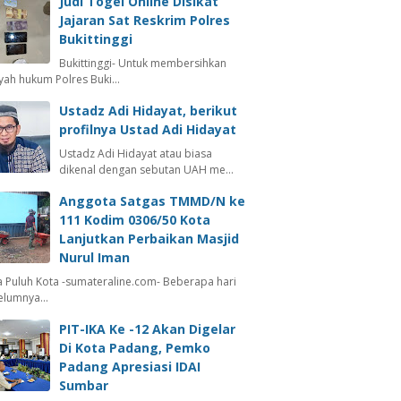
Judi Togel Online Disikat
Jajaran Sat Reskrim Polres
Bukittinggi
Bukittinggi- Untuk membersihkan
ayah hukum Polres Buki…
Ustadz Adi Hidayat, berikut
profilnya Ustad Adi Hidayat
Ustadz Adi Hidayat atau biasa
dikenal dengan sebutan UAH me…
Anggota Satgas TMMD/N ke
111 Kodim 0306/50 Kota
Lanjutkan Perbaikan Masjid
Nurul Iman
 Puluh Kota -sumateraline.com- Beberapa hari
elumnya…
PIT-IKA Ke -12 Akan Digelar
Di Kota Padang, Pemko
Padang Apresiasi IDAI
Sumbar