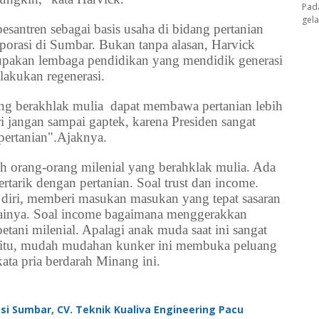
Pad
gel
santren sebagai basis usaha di bidang pertanian
rporasi di Sumbar. Bukan tanpa alasan, Harvick
pakan lembaga pendidikan yang mendidik generasi
lakukan regenerasi.
ang berakhlak mulia dapat membawa pertanian lebih
i jangan sampai gaptek, karena Presiden sangat
 pertanian".Ajaknya.
leh orang-orang milenial yang berahklak mulia. Ada
tarik dengan pertanian. Soal trust dan income.
 diri, memberi masukan masukan yang tepat sasaran
ainya. Soal income bagaimana menggerakkan
etani milenial. Apalagi anak muda saat ini sangat
t itu, mudah mudahan kunker ini membuka peluang
kata pria berdarah Minang ini.
i Sumbar, CV. Teknik Kualiva Engineering Pacu