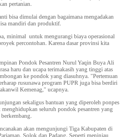
an pertanian.
anti bisa dimulai dengan bagaimana mengadakan
bisa mandiri dan produktif.
apa, minimal untuk mengurangi biaya operasional
 proyek percontohan. Karena dasar provinsi kita
mpinan Pondok Pesantren Nurul Yaqin Buya Ali
asa haru dan ucapa terimakasih yang tinggi atas
ombongan ke pondok yang diasuhnya. "Pertemuan
berharap rusunawa program PUPR juga bisa berdiri
 Kakanwil Kemenag," ucapnya.
unjungan sekaligus bantuan yang diperoleh ponpes
 menghidupkan seluruh pondok pesantren yang
s berkembang.
encanakan akan mengunjungi Tiga Kabupaten di
Pariaman, Solok dan Padang. Seperti meninjau