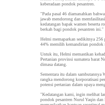
keberadaan pondok pesantren.
"Pada pasal 46 diamanahkan bahw
jawab mendorong dan memfasilitasi 
kedatangan bapak wamen beserta r
berkah bagi pondok pesantren ini."
Helmi memaparkan sedikitnya 256 
44% memilih kemandirian pondok m
Untuk itu, Helmi memastikan keha
Pertanian provinsi sumatera barat 
dimasa datang.
Sementara itu dalam sambutannya
rangka mendorong korporatisasi per
potensi pertanian dalam upaya me
"Kedatangan kami, ingin melihat la
pondok pesantren Nurul Yaqin dan
memanfaatkan bantuan seoptimal mu