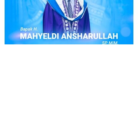
POPULER
Judi Togel Online Disikat Jajaran Sat Reskrim
Polres Bukittinggi
Bukittinggi- Untuk membersihkan wilayah hukum Polres