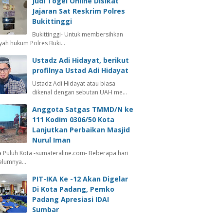
Judi Togel Online Disikat
Jajaran Sat Reskrim Polres
Bukittinggi
Bukittinggi- Untuk membersihkan
ayah hukum Polres Buki…
Ustadz Adi Hidayat, berikut
profilnya Ustad Adi Hidayat
Ustadz Adi Hidayat atau biasa
dikenal dengan sebutan UAH me…
Anggota Satgas TMMD/N ke
111 Kodim 0306/50 Kota
Lanjutkan Perbaikan Masjid
Nurul Iman
 Puluh Kota -sumateraline.com- Beberapa hari
elumnya…
PIT-IKA Ke -12 Akan Digelar
Di Kota Padang, Pemko
Padang Apresiasi IDAI
Sumbar