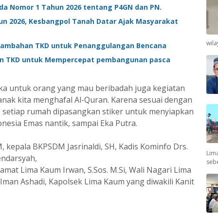
rda Nomor 1 Tahun 2026 tentang P4GN dan PN.
hun 2026, Kesbangpol Tanah Datar Ajak Masyarakat
wil
Tambahan TKD untuk Penanggulangan Bencana
an TKD untuk Mempercepat pembangunan pasca
buka untuk orang yang mau beribadah juga kegiatan
-anak kita menghafal Al-Quran. Karena sesuai dengan
z, setiap rumah dipasangkan stiker untuk menyiapkan
onesia Emas nantik, sampai Eka Putra.
M, kepala BKPSDM Jasrinaldi, SH, Kadis Kominfo Drs.
Lima
endarsyah,
seb
mat Lima Kaum Irwan, S.Sos. M.Si, Wali Nagari Lima
 Iman Ashadi, Kapolsek Lima Kaum yang diwakili Kanit