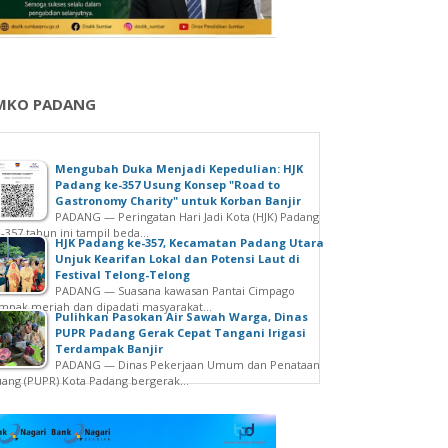
MKO PADANG
Mengubah Duka Menjadi Kepedulian: HJK
Padang ke-357 Usung Konsep "Road to
Gastronomy Charity" untuk Korban Banjir
PADANG — Peringatan Hari Jadi Kota (HJK) Padang
-357 tahun ini tampil beda...
HJK Padang ke-357, Kecamatan Padang Utara
Unjuk Kearifan Lokal dan Potensi Laut di
Festival Telong-Telong
PADANG — Suasana kawasan Pantai Cimpago
mpak meriah dan dipadati masyarakat...
Pulihkan Pasokan Air Sawah Warga, Dinas
PUPR Padang Gerak Cepat Tangani Irigasi
Terdampak Banjir
PADANG — Dinas Pekerjaan Umum dan Penataan
ang (PUPR) Kota Padang bergerak...