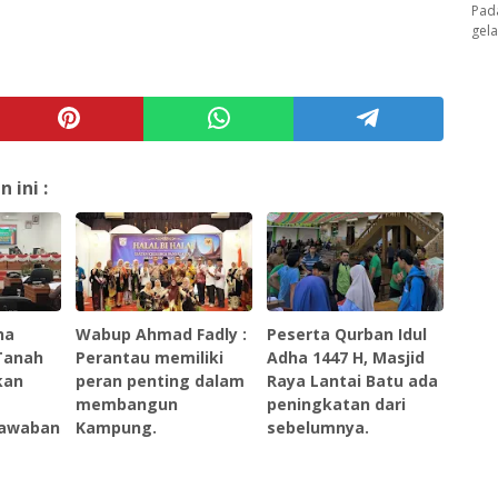
Pad
gel
ini :
na
Wabup Ahmad Fadly :
Peserta Qurban Idul
Tanah
Perantau memiliki
Adha 1447 H, Masjid
kan
peran penting dalam
Raya Lantai Batu ada
membangun
peningkatan dari
jawaban
Kampung.
sebelumnya.