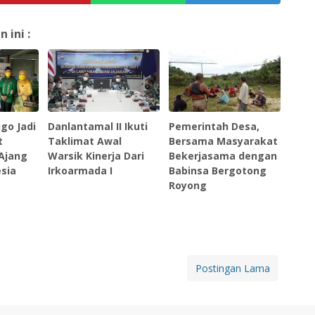
ini :
go Jadi
Danlantamal II Ikuti
Pemerintah Desa,
t
Taklimat Awal
Bersama Masyarakat
 Ajang
Warsik Kinerja Dari
Bekerjasama dengan
sia
Irkoarmada I
Babinsa Bergotong
Royong
Postingan Lama