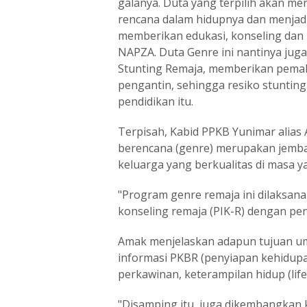
galanya. Duta yang terpilih akan me
rencana dalam hidupnya dan menjad
memberikan edukasi, konseling dan 
NAPZA. Duta Genre ini nantinya ju
Stunting Remaja, memberikan pema
pengantin, sehingga resiko stunting
pendidikan itu.
Terpisah, Kabid PPKB Yunimar alia
berencana (genre) merupakan jemb
keluarga yang berkualitas di masa y
"Program genre remaja ini dilaksan
konseling remaja (PIK-R) dengan pen
Amak menjelaskan adapun tujuan um
informasi PKBR (penyiapan kehidupa
perkawinan, keterampilan hidup (life
"Disamping itu, juga dikembangkan k