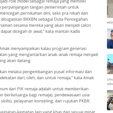
njadi role model sebagai remaja yang memiliki
i perpanjangan tangan pemerintah untuk
mencegah pernikahan dini, seks pra nikah dan
ga ditugaskan BKKBN sebagai Duta Pencegahan
wil
haman sesama mereka yang akan menjadi calon
 dapat dicegah dr awal," kata mantan kadis
s Amak menyampaikan kalau program generasi
atan yang mengantarkan anak-anak remaja menjadi
ang akan datang.
akan melalui pengembangan pusat informasi dan
dekatan dari, oleh, dan untuk remaja," kata Amak.
Lima
seb
um dari PIK remaja adalah untuk memberikan
n berkeluarga bagi remaja), pendewasaan usia
 skills), pelayanan konseling, dan rujukan PKBR.
egiatan-kegiatan lain yang khas dan sesuai minat