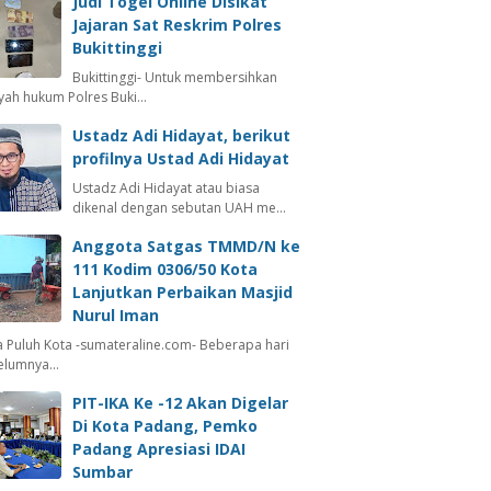
Judi Togel Online Disikat
Jajaran Sat Reskrim Polres
Bukittinggi
Bukittinggi- Untuk membersihkan
ayah hukum Polres Buki…
Ustadz Adi Hidayat, berikut
profilnya Ustad Adi Hidayat
Ustadz Adi Hidayat atau biasa
dikenal dengan sebutan UAH me…
Anggota Satgas TMMD/N ke
111 Kodim 0306/50 Kota
Lanjutkan Perbaikan Masjid
Nurul Iman
 Puluh Kota -sumateraline.com- Beberapa hari
elumnya…
PIT-IKA Ke -12 Akan Digelar
Di Kota Padang, Pemko
Padang Apresiasi IDAI
Sumbar