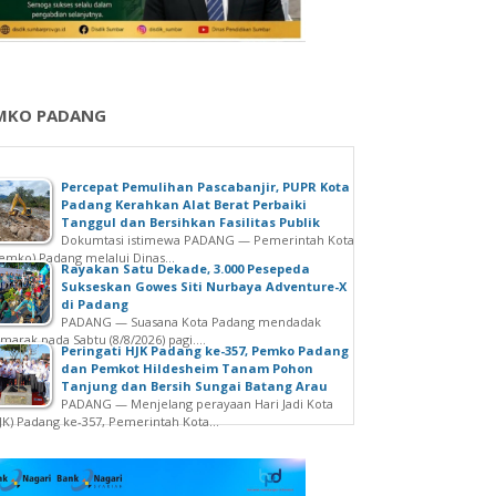
MKO PADANG
Percepat Pemulihan Pascabanjir, PUPR Kota
Padang Kerahkan Alat Berat Perbaiki
Tanggul dan Bersihkan Fasilitas Publik
Dokumtasi istimewa PADANG — Pemerintah Kota
emko) Padang melalui Dinas...
Rayakan Satu Dekade, 3.000 Pesepeda
Sukseskan Gowes Siti Nurbaya Adventure-X
di Padang
PADANG — Suasana Kota Padang mendadak
marak pada Sabtu (8/8/2026) pagi....
Peringati HJK Padang ke-357, Pemko Padang
dan Pemkot Hildesheim Tanam Pohon
Tanjung dan Bersih Sungai Batang Arau
PADANG — Menjelang perayaan Hari Jadi Kota
JK) Padang ke-357, Pemerintah Kota...