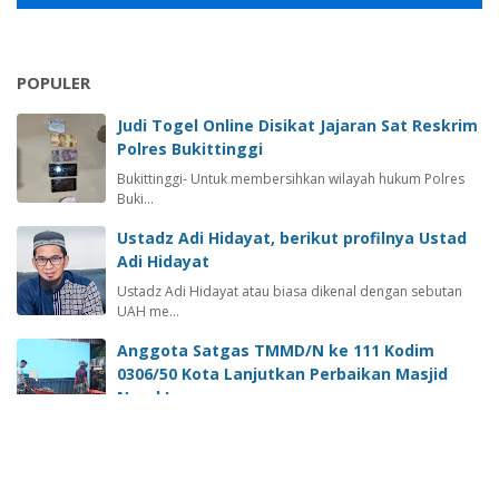
POPULER
Judi Togel Online Disikat Jajaran Sat Reskrim
Polres Bukittinggi
Bukittinggi- Untuk membersihkan wilayah hukum Polres
Buki…
Ustadz Adi Hidayat, berikut profilnya Ustad
Adi Hidayat
Ustadz Adi Hidayat atau biasa dikenal dengan sebutan
UAH me…
Anggota Satgas TMMD/N ke 111 Kodim
0306/50 Kota Lanjutkan Perbaikan Masjid
Nurul Iman
Lima Puluh Kota -sumateraline.com- Beberapa hari
sebelumnya…
PIT-IKA Ke -12 Akan Digelar Di Kota Padang,