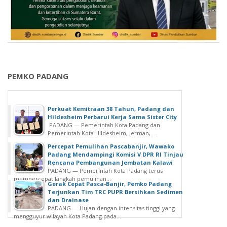
PEMKO PADANG
Perkuat Kemitraan 38 Tahun, Padang dan
Hildesheim Perbarui Kerja Sama Sister City
PADANG — Pemerintah Kota Padang dan
Pemerintah Kota Hildesheim, Jerman,...
Percepat Pemulihan Pascabanjir, Wawako
Padang Mendampingi Komisi V DPR RI Tinjau
Rencana Pembangunan Jembatan Kalawi
PADANG — Pemerintah Kota Padang terus
mempercepat langkah pemulihan...
Gerak Cepat Pasca-Banjir, Pemko Padang
Terjunkan Tim TRC PUPR Bersihkan Sedimen
dan Drainase
PADANG — Hujan dengan intensitas tinggi yang
mengguyur wilayah Kota Padang pada...