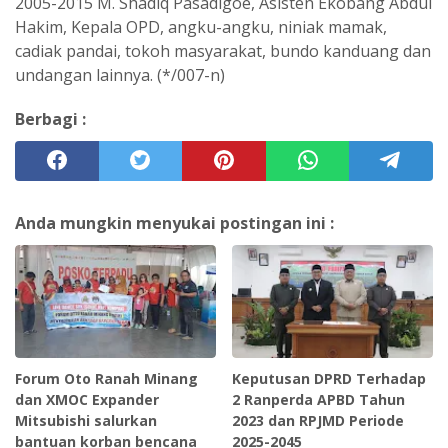
2005-2015 M. Shadiq Pasadigoe, Asisten Ekobang Abdul
Hakim, Kepala OPD, angku-angku, niniak mamak,
cadiak pandai, tokoh masyarakat, bundo kanduang dan
undangan lainnya. (*/007-n)
Berbagi :
Anda mungkin menyukai postingan ini :
Forum Oto Ranah Minang
Keputusan DPRD Terhadap
dan XMOC Expander
2 Ranperda APBD Tahun
Mitsubishi salurkan
2023 dan RPJMD Periode
bantuan korban bencana
2025-2045