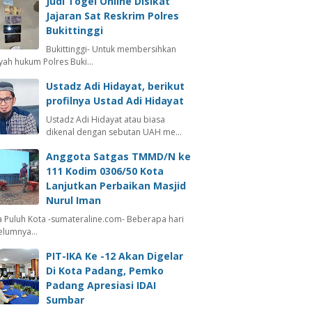
Judi Togel Online Disikat
Jajaran Sat Reskrim Polres
Bukittinggi
Bukittinggi- Untuk membersihkan
ayah hukum Polres Buki…
Ustadz Adi Hidayat, berikut
profilnya Ustad Adi Hidayat
Ustadz Adi Hidayat atau biasa
dikenal dengan sebutan UAH me…
Anggota Satgas TMMD/N ke
111 Kodim 0306/50 Kota
Lanjutkan Perbaikan Masjid
Nurul Iman
 Puluh Kota -sumateraline.com- Beberapa hari
elumnya…
PIT-IKA Ke -12 Akan Digelar
Di Kota Padang, Pemko
Padang Apresiasi IDAI
Sumbar