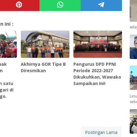
ini :
wil
uak
Akhirnya GOR Tipe B
Pengurus DPD PPNI
am
Diresmikan
Periode 2022-2027
Dikukuhkan, Wawako
 satu
Sampaikan Ini!
ari di
go.
Lima
seb
Postingan Lama