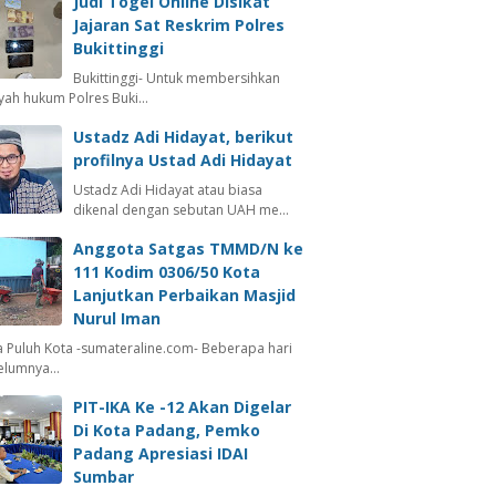
Judi Togel Online Disikat
Jajaran Sat Reskrim Polres
Bukittinggi
Bukittinggi- Untuk membersihkan
ayah hukum Polres Buki…
Ustadz Adi Hidayat, berikut
profilnya Ustad Adi Hidayat
Ustadz Adi Hidayat atau biasa
dikenal dengan sebutan UAH me…
Anggota Satgas TMMD/N ke
111 Kodim 0306/50 Kota
Lanjutkan Perbaikan Masjid
Nurul Iman
 Puluh Kota -sumateraline.com- Beberapa hari
elumnya…
PIT-IKA Ke -12 Akan Digelar
Di Kota Padang, Pemko
Padang Apresiasi IDAI
Sumbar