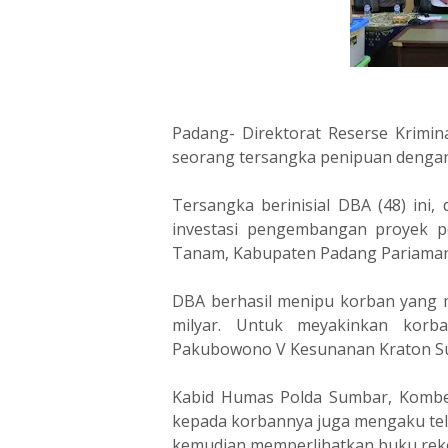
Padang- Direktorat Reserse Krim
seorang tersangka penipuan dengan 
Tersangka berinisial DBA (48) ini,
investasi pengembangan proyek p
Tanam, Kabupaten Padang Pariaman
DBA berhasil menipu korban yang m
milyar. Untuk meyakinkan korb
Pakubowono V Kesunanan Kraton Su
Kabid Humas Polda Sumbar, Kombes
kepada korbannya juga mengaku tela
kemudian memperlihatkan buku reke