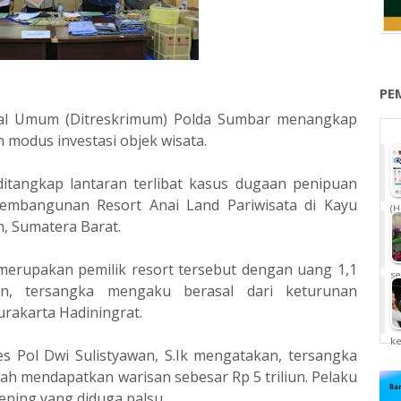
PE
inal Umum (Ditreskrimum) Polda Sumbar menangkap
modus investasi objek wisata.
 ditangkap lantaran terlibat kasus dugaan penipuan
embangunan Resort Anai Land Pariwisata di Kayu
(H
, Sumatera Barat.
erupakan pemilik resort tersebut dengan uang 1,1
se
an, tersangka mengaku berasal dari keturunan
rakarta Hadiningrat.
k
 Pol Dwi Sulistyawan, S.Ik mengatakan, tersangka
h mendapatkan warisan sebesar Rp 5 triliun. Pelaku
ning yang diduga palsu.