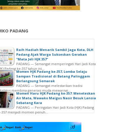
MKO PADANG
Raih Hadiah Menarik Sambil Jaga Kota, DLH
Padang Ajak Warga Sukseskan Gerakan
"Mata Jeli HJK 357"
PADANG — Semangat memperingati Hari Jadi Kota
JK) Padang ke-357 tahun ini...
Momen HJK Padang ke-357, Lomba Selaju
Sampan Tradisional di Batang Palinggam
Berlangsung Semarak
PADANG — Semangat melestarikan tradisi
kaligus membina generasi muda mewarnai...
Momen Haru HJK Padang ke-357: Meneteskan
Air Mata, Wawako Maigus Nasir Besuk Lansia
Sebatang Kara
PADANG — Peringatan Hari Jadi Kota (HJK) Padang
e-357 menjadi momen penuh...