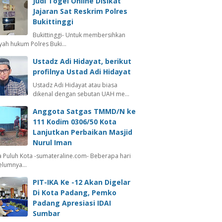
Judi Togel Online Disikat
Jajaran Sat Reskrim Polres
Bukittinggi
Bukittinggi- Untuk membersihkan
ayah hukum Polres Buki…
Ustadz Adi Hidayat, berikut
profilnya Ustad Adi Hidayat
Ustadz Adi Hidayat atau biasa
dikenal dengan sebutan UAH me…
Anggota Satgas TMMD/N ke
111 Kodim 0306/50 Kota
Lanjutkan Perbaikan Masjid
Nurul Iman
 Puluh Kota -sumateraline.com- Beberapa hari
elumnya…
PIT-IKA Ke -12 Akan Digelar
Di Kota Padang, Pemko
Padang Apresiasi IDAI
Sumbar