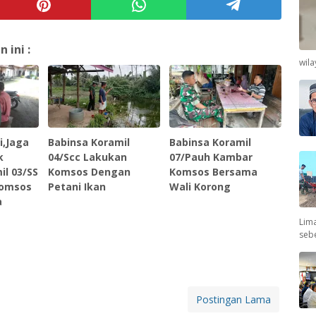
ini :
wil
i,Jaga
Babinsa Koramil
Babinsa Koramil
k
04/Scc Lakukan
07/Pauh Kambar
il 03/SS
Komsos Dengan
Komsos Bersama
Komsos
Petani Ikan
Wali Korong
a
Lima
seb
Postingan Lama