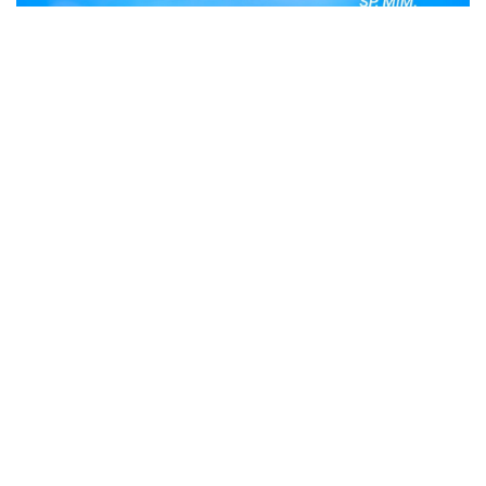
POPULER
Judi Togel Online Disikat Jajaran Sat Reskrim
Polres Bukittinggi
Bukittinggi- Untuk membersihkan wilayah hukum Polres
Buki…
Ustadz Adi Hidayat, berikut profilnya Ustad
Adi Hidayat
Ustadz Adi Hidayat atau biasa dikenal dengan sebutan
UAH me…