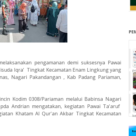
PE
 melaksanakan pengamanan demi suksesnya Pawai
Wisuda Iqra' Tingkat Kecamatan Enam Lingkung yang
(H
as, Nagari Pakandangan , Kab Padang Pariaman,
se
incin Kodim 0308/Pariaman melalui Babinsa Nagari
pda Andrian mengatakan, kegiatan Pawai Ta'aruf
egiatan Khatam Al Qur'an Akbar Tingkat Kecamatan
k