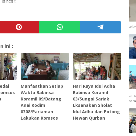
 lancar.
wil
ini :
edai
Manfaatkan Setiap
Hari Raya Idul Adha
 Komsos
Waktu Babinsa
Babinsa Koramil
Lima
a
Koramil 09/Batang
03/Sungai Sariak
seb
Anai Kodim
Lksanakan Sholat
0308/Pariaman
Idul Adha dan Potong
Lakukan Komsos
Hewan Qurban