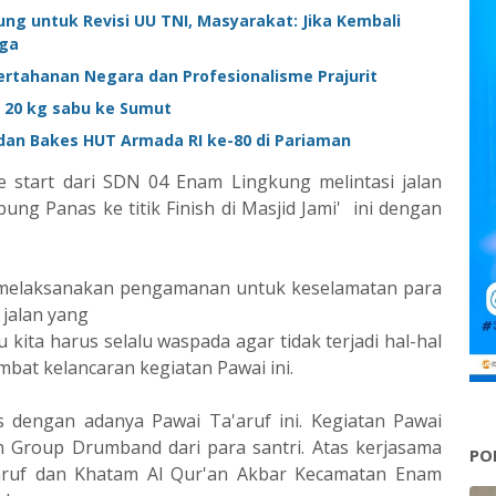
ung untuk Revisi UU TNI, Masyarakat: Jika Kembali
aga
ertahanan Negara dan Profesionalisme Prajurit
 20 kg sabu ke Sumut
 dan Bakes HUT Armada RI ke-80 di Pariaman
te start dari SDN 04 Enam Lingkung melintasi jalan
g Panas ke titik Finish di Masjid Jami' ini dengan
a melaksanakan pengamanan untuk keselamatan para
 jalan yang
u kita harus selalu waspada agar tidak terjadi hal-hal
bat kelancaran kegiatan Pawai ini.
 dengan adanya Pawai Ta'aruf ini. Kegiatan Pawai
an Group Drumband dari para santri. Atas kerjasama
PO
'aruf dan Khatam Al Qur'an Akbar Kecamatan Enam