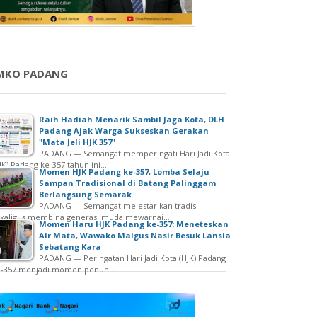
MKO PADANG
Raih Hadiah Menarik Sambil Jaga Kota, DLH
Padang Ajak Warga Sukseskan Gerakan
"Mata Jeli HJK 357"
PADANG — Semangat memperingati Hari Jadi Kota
JK) Padang ke-357 tahun ini...
Momen HJK Padang ke-357, Lomba Selaju
Sampan Tradisional di Batang Palinggam
Berlangsung Semarak
PADANG — Semangat melestarikan tradisi
kaligus membina generasi muda mewarnai...
Momen Haru HJK Padang ke-357: Meneteskan
Air Mata, Wawako Maigus Nasir Besuk Lansia
Sebatang Kara
PADANG — Peringatan Hari Jadi Kota (HJK) Padang
e-357 menjadi momen penuh...