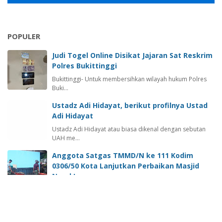
POPULER
Judi Togel Online Disikat Jajaran Sat Reskrim
Polres Bukittinggi
Bukittinggi- Untuk membersihkan wilayah hukum Polres
Buki…
Ustadz Adi Hidayat, berikut profilnya Ustad
Adi Hidayat
Ustadz Adi Hidayat atau biasa dikenal dengan sebutan
UAH me…
Anggota Satgas TMMD/N ke 111 Kodim
0306/50 Kota Lanjutkan Perbaikan Masjid
Nurul Iman
Lima Puluh Kota -sumateraline.com- Beberapa hari
sebelumnya…
PIT-IKA Ke -12 Akan Digelar Di Kota Padang,